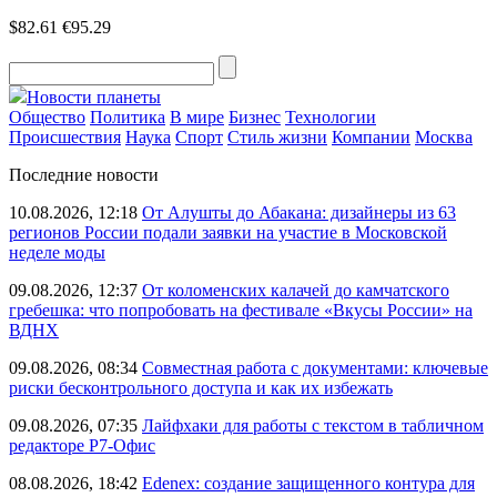
$82.61
€95.29
Новости планеты
Общество
Политика
В мире
Бизнес
Технологии
Происшествия
Наука
Спорт
Стиль жизни
Компании
Москва
Последние новости
10.08.2026, 12:18
От Алушты до Абакана: дизайнеры из 63
регионов России подали заявки на участие в Московской
неделе моды
09.08.2026, 12:37
От коломенских калачей до камчатского
гребешка: что попробовать на фестивале «Вкусы России» на
ВДНХ
09.08.2026, 08:34
Совместная работа с документами: ключевые
риски бесконтрольного доступа и как их избежать
09.08.2026, 07:35
Лайфхаки для работы с текстом в табличном
редакторе Р7-Офис
08.08.2026, 18:42
Edenex: создание защищенного контура для