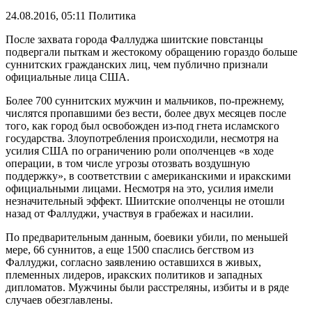
24.08.2016, 05:11
Политика
После захвата города Фаллуджа шиитские повстанцы
подвергали пыткам и жестокому обращению гораздо больше
суннитских гражданских лиц, чем публично признали
официальные лица США.
Более 700 суннитских мужчин и мальчиков, по-прежнему,
числятся пропавшими без вести, более двух месяцев после
того, как город был освобожден из-под гнета исламского
государства. Злоупотребления происходили, несмотря на
усилия США по ограничению роли ополченцев «в ходе
операции, в том числе угрозы отозвать воздушную
поддержку», в соответствии с американскими и иракскими
официальными лицами. Несмотря на это, усилия имели
незначительный эффект. Шиитские ополченцы не отошли
назад от Фаллуджи, участвуя в грабежах и насилии.
По предварительным данным, боевики убили, по меньшей
мере, 66 суннитов, а еще 1500 спаслись бегством из
Фаллуджи, согласно заявлению оставшихся в живых,
племенных лидеров, иракских политиков и западных
дипломатов. Мужчины были расстреляны, избиты и в ряде
случаев обезглавлены.