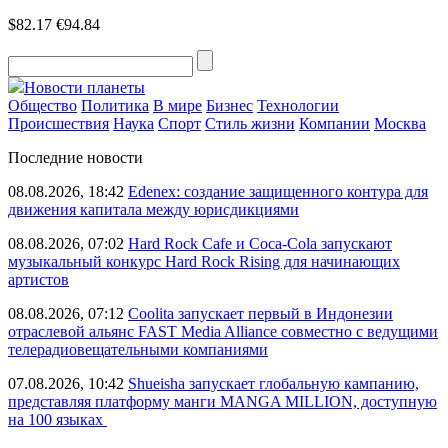
$82.17
€94.84
Новости планеты
Общество
Политика
В мире
Бизнес
Технологии
Происшествия
Наука
Спорт
Стиль жизни
Компании
Москва
Последние новости
08.08.2026, 18:42
Edenex: создание защищенного контура для
движения капитала между юрисдикциями
08.08.2026, 07:02
Hard Rock Cafe и Coca-Cola запускают
музыкальный конкурс Hard Rock Rising для начинающих
артистов
08.08.2026, 07:12
Coolita запускает первый в Индонезии
отраслевой альянс FAST Media Alliance совместно с ведущими
телерадиовещательными компаниями
07.08.2026, 10:42
Shueisha запускает глобальную кампанию,
представляя платформу манги MANGA MILLION, доступную
на 100 языках