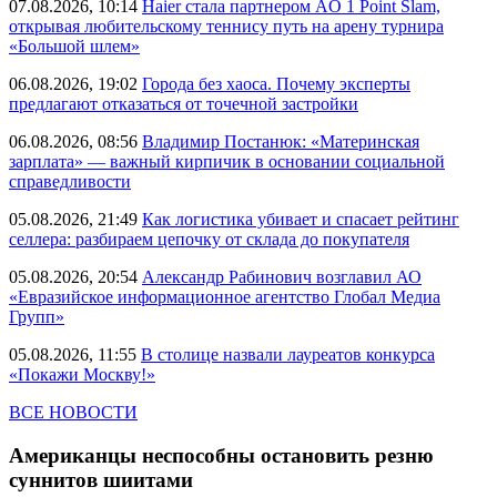
07.08.2026, 10:14
Haier стала партнером AO 1 Point Slam,
открывая любительскому теннису путь на арену турнира
«Большой шлем»
06.08.2026, 19:02
Города без хаоса. Почему эксперты
предлагают отказаться от точечной застройки
06.08.2026, 08:56
Владимир Постанюк: «Материнская
зарплата» — важный кирпичик в основании социальной
справедливости
05.08.2026, 21:49
Как логистика убивает и спасает рейтинг
селлера: разбираем цепочку от склада до покупателя
05.08.2026, 20:54
Александр Рабинович возглавил АО
«Евразийское информационное агентство Глобал Медиа
Групп»
05.08.2026, 11:55
В столице назвали лауреатов конкурса
«Покажи Москву!»
ВСЕ НОВОСТИ
Американцы неспособны остановить резню
суннитов шиитами