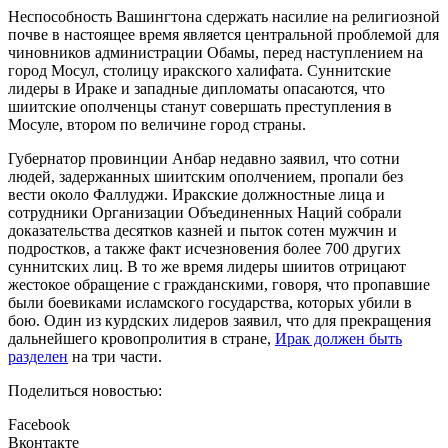
Неспособность Вашингтона сдержать насилие на религиозной
почве в настоящее время является центральной проблемой для
чиновников администрации Обамы, перед наступлением на
город Мосул, столицу иракского халифата. Суннитские
лидеры в Ираке и западные дипломаты опасаются, что
шиитские ополченцы станут совершать преступления в
Мосуле, втором по величине город страны.
Губернатор провинции Анбар недавно заявил, что сотни
людей, задержанных шиитским ополчением, пропали без
вести около Фаллуджи. Иракские должностные лица и
сотрудники Организации Объединенных Наций собрали
доказательства десятков казней и пыток сотен мужчин и
подростков, а также факт исчезновения более 700 других
суннитских лиц. В то же время лидеры шиитов отрицают
жестокое обращение с гражданскими, говоря, что пропавшие
были боевиками исламского государства, которых убили в
бою. Один из курдских лидеров заявил, что для прекращения
дальнейшего кровопролития в стране,
Ирак должен быть
разделен
на три части.
Поделиться новостью:
Facebook
Вконтакте