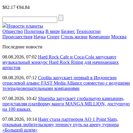
$82.17
€94.84
Новости планеты
Общество
Политика
В мире
Бизнес
Технологии
Происшествия
Наука
Спорт
Стиль жизни
Компании
Москва
Последние новости
08.08.2026, 07:02
Hard Rock Cafe и Coca-Cola запускают
музыкальный конкурс Hard Rock Rising для начинающих
артистов
08.08.2026, 07:12
Coolita запускает первый в Индонезии
отраслевой альянс FAST Media Alliance совместно с ведущими
телерадиовещательными компаниями
07.08.2026, 10:42
Shueisha запускает глобальную кампанию,
представляя платформу манги MANGA MILLION, доступную
на 100 языках
07.08.2026, 10:14
Haier стала партнером AO 1 Point Slam,
открывая любительскому теннису путь на арену турнира
«Большой шлем»