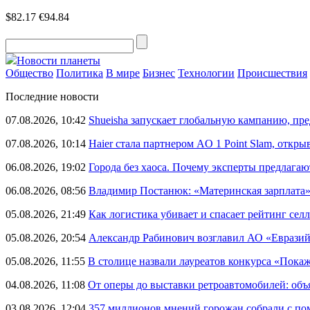
$82.17
€94.84
Новости планеты
Общество
Политика
В мире
Бизнес
Технологии
Происшествия
Последние новости
07.08.2026, 10:42
Shueisha запускает глобальную кампанию, п
07.08.2026, 10:14
Haier стала партнером AO 1 Point Slam, откр
06.08.2026, 19:02
Города без хаоса. Почему эксперты предлагаю
06.08.2026, 08:56
Владимир Постанюк: «Материнская зарплата
05.08.2026, 21:49
Как логистика убивает и спасает рейтинг селл
05.08.2026, 20:54
Александр Рабинович возглавил АО «Евразий
05.08.2026, 11:55
В столице назвали лауреатов конкурса «Пока
04.08.2026, 11:08
От оперы до выставки ретроавтомобилей: объ
03.08.2026, 12:04
357 миллионов мнений горожан собрали с п