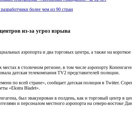
азработчики более чем из 90 стран
центров из-за угроз взрыва
нциальных аэропорта и два торговых центра, а также на коротко
местах в столичном регионе, в том числе аэропорту Копенгаге
ровала датская телекомпания TV2 представителей полиции.
ени по всей стране», сообщает датская полиция в Twitter. Copen
ты «Ekstra Bladet».
енгагена, был эвакуирован в полдень, как и торговый центр в ц
етителями и персоналом местного аэропорта на северо-востоке Да