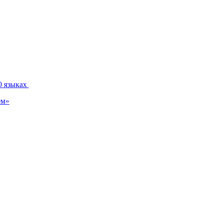
0 языках
ем»