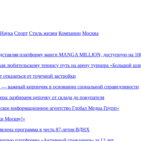
Наука
Спорт
Стиль жизни
Компании
Москва
редставляя платформу манги MANGA MILLION, доступную на 10
ывая любительскому теннису путь на арену турнира «Большой шл
т отказаться от точечной застройки
» — важный кирпичик в основании социальной справедливости
ера: разбираем цепочку от склада до покупателя
ское информационное агентство Глобал Медиа Групп»
жи Москву!»
явлена программа в честь 87-летия ВДНХ
омощью платформы «Активный гражданин» за 12 лет