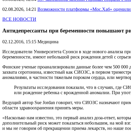
02.08.2026, 14:21
Возможности платформы «Мос.Хаб» оценили р
ВСЕ НОВОСТИ
Антидепрессанты при беременности повышают р
02.12.2016, 15:15
Медицина
Исследователи Университета Суонси в ходе нового анализа п
беременности, имеют небольшой риск рождения детей с серь
Финские ученые проанализировали данные более чем 500 000 
захвата серотонина, известный как СИОЗС, в первом тримест
аномалиями, в частности тяжелым пороком сердца, или мертв
Результаты исследования показали, что в случаях, где 
или рождение ребенка с врожденной аномалии. При употр
Ведущий автор Sue Jordan говорит, что СИОЗС назначают прим
области здравоохранения принять меры.
«Насколько нам известно, это первый анализ доза-ответ, кот
дополнительный риск может показаться небольшим, на мой вз
и мы не говорим об прекращении приема лекарств, но наше п