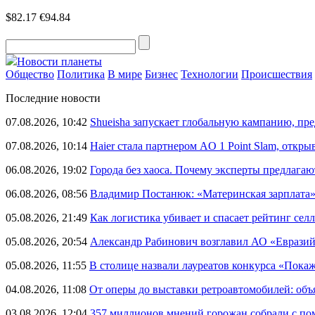
$82.17
€94.84
Новости планеты
Общество
Политика
В мире
Бизнес
Технологии
Происшествия
Последние новости
07.08.2026, 10:42
Shueisha запускает глобальную кампанию, п
07.08.2026, 10:14
Haier стала партнером AO 1 Point Slam, откр
06.08.2026, 19:02
Города без хаоса. Почему эксперты предлагаю
06.08.2026, 08:56
Владимир Постанюк: «Материнская зарплата
05.08.2026, 21:49
Как логистика убивает и спасает рейтинг селл
05.08.2026, 20:54
Александр Рабинович возглавил АО «Евразий
05.08.2026, 11:55
В столице назвали лауреатов конкурса «Пока
04.08.2026, 11:08
От оперы до выставки ретроавтомобилей: объ
03.08.2026, 12:04
357 миллионов мнений горожан собрали с п