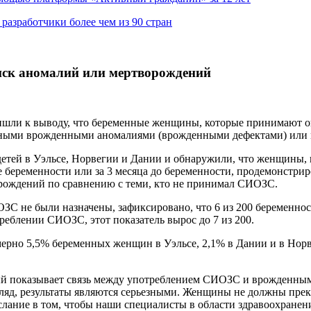
азработчики более чем из 90 стран
иск аномалий или мертворождений
ришли к выводу, что беременные женщины, которые принимают о
езными врожденными аномалиями (врожденными дефектами) или
детей в Уэльсе, Норвегии и Дании и обнаружили, что женщины
ре беременности или за 3 месяца до беременности, продемонст
орождений по сравнению с теми, кто не принимал СИОЗС.
СИОЗС не были назначены, зафиксировано, что 6 из 200 беремен
еблении СИОЗС, этот показатель вырос до 7 из 200.
ерно 5,5% беременных женщин в Уэльсе, 2,1% в Дании и в Норв
орый показывает связь между употреблением СИОЗС и врожденны
гляд, результаты являются серьезными. Женщины не должны пре
ослание в том, чтобы наши специалисты в области здравоохран