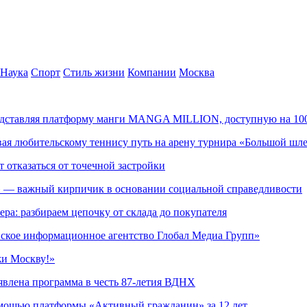
Наука
Спорт
Стиль жизни
Компании
Москва
редставляя платформу манги MANGA MILLION, доступную на 10
ывая любительскому теннису путь на арену турнира «Большой шл
т отказаться от точечной застройки
» — важный кирпичик в основании социальной справедливости
ера: разбираем цепочку от склада до покупателя
ское информационное агентство Глобал Медиа Групп»
жи Москву!»
явлена программа в честь 87-летия ВДНХ
омощью платформы «Активный гражданин» за 12 лет