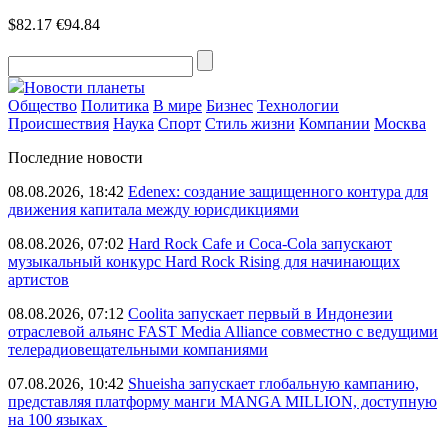
$82.17
€94.84
Новости планеты
Общество
Политика
В мире
Бизнес
Технологии
Происшествия
Наука
Спорт
Стиль жизни
Компании
Москва
Последние новости
08.08.2026, 18:42
Edenex: создание защищенного контура для
движения капитала между юрисдикциями
08.08.2026, 07:02
Hard Rock Cafe и Coca-Cola запускают
музыкальный конкурс Hard Rock Rising для начинающих
артистов
08.08.2026, 07:12
Coolita запускает первый в Индонезии
отраслевой альянс FAST Media Alliance совместно с ведущими
телерадиовещательными компаниями
07.08.2026, 10:42
Shueisha запускает глобальную кампанию,
представляя платформу манги MANGA MILLION, доступную
на 100 языках