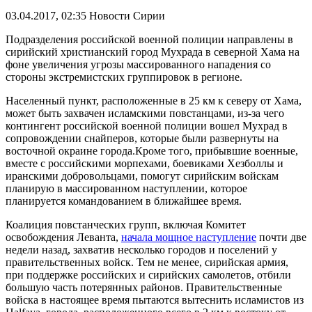
03.04.2017, 02:35
Новости Сирии
Подразделения российской военной полиции направлены в
сирийский христианский город Мухрада в северной Хама на
фоне увеличения угрозы массированного нападения со
стороны экстремистских группировок в регионе.
Населенный пункт, расположенные в 25 км к северу от Хама,
может быть захвачен исламскими повстанцами, из-за чего
контингент российской военной полиции вошел Мухрад в
сопровождении снайперов, которые были развернуты на
восточной окраине города.Кроме того, прибывшие военные,
вместе с российскими морпехами, боевиками Хезболлы и
иранскими добровольцами, помогут сирийским войскам
планирую в массированном наступлении, которое
планируется командованием в ближайшее время.
Коалиция повстанческих групп, включая Комитет
освобождения Леванта,
начала мощное наступление
почти две
недели назад, захватив несколько городов и поселений у
правительственных войск. Тем не менее, сирийская армия,
при поддержке российских и сирийских самолетов, отбили
большую часть потерянных районов. Правительственные
войска в настоящее время пытаются вытеснить исламистов из