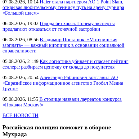
07.08.2026, 10:14
Haier стала партнером AO 1 Point Slam,
открывая любительскому теннису путь на арену турнира
«Большой шлем»
06.08.2026, 19:02
Города без хаоса. Почему эксперты
предлагают отказаться от точечной застройки
06.08.2026, 08:56
Владимир Постанюк: «Материнская
зарплата» — важный кирпичик в основании социальной
справедливости
05.08.2026, 21:49
Как логистика убивает и спасает рейтинг
селлера: разбираем цепочку от склада до покупателя
05.08.2026, 20:54
Александр Рабинович возглавил АО
«Евразийское информационное агентство Глобал Медиа
Групп»
05.08.2026, 11:55
В столице назвали лауреатов конкурса
«Покажи Москву!»
ВСЕ НОВОСТИ
Российская полиция поможет в обороне
Мухрада