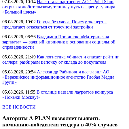
07.08.2026, 10:14
Haier стала партнером AO 1 Point Slam,
открывая любительскому теннису путь на арену турнира
«Большой шлем»
06.08.2026, 19:02
Города без хаоса. Почему эксперты
предлагают отказаться от точечной застройки
06.08.2026, 08:56
Владимир Постанюк: «Материнская
зарплата» — важный кирпичик в основании социальной
справедливости
05.08.2026, 21:49
Как логистика убивает и спасает рейтинг
селлера: разбираем цепочку от склада до покупателя
05.08.2026, 20:54
Александр Рабинович возглавил АО
«Евразийское информационное агентство Глобал Медиа
Групп»
05.08.2026, 11:55
В столице назвали лауреатов конкурса
«Покажи Москву!»
ВСЕ НОВОСТИ
Алгоритм A-PLAN позволяет выявить
компанию-победителя тендера в 40% случаев