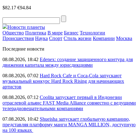
$82.17
€94.84
Новости планеты
Общество
Политика
В мире
Бизнес
Технологии
Происшествия
Наука
Спорт
Стиль жизни
Компании
Москва
Последние новости
08.08.2026, 18:42
Edenex: создание защищенного контура для
движения капитала между юрисдикциями
08.08.2026, 07:02
Hard Rock Cafe и Coca-Cola запускают
музыкальный конкурс Hard Rock Rising для начинающих
артистов
08.08.2026, 07:12
Coolita запускает первый в Индонезии
отраслевой альянс FAST Media Alliance совместно с ведущими
телерадиовещательными компаниями
07.08.2026, 10:42
Shueisha запускает глобальную кампанию,
представляя платформу манги MANGA MILLION, доступную
на 100 языках