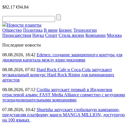
$82.17
€94.84
Новости планеты
Общество
Политика
В мире
Бизнес
Технологии
Происшествия
Наука
Спорт
Стиль жизни
Компании
Москва
Последние новости
08.08.2026, 18:42
Edenex: создание защищенного контура для
движения капитала между юрисдикциями
08.08.2026, 07:02
Hard Rock Cafe и Coca-Cola запускают
музыкальный конкурс Hard Rock Rising для начинающих
артистов
08.08.2026, 07:12
Coolita запускает первый в Индонезии
отраслевой альянс FAST Media Alliance совместно с ведущими
телерадиовещательными компаниями
07.08.2026, 10:42
Shueisha запускает глобальную кампанию,
представляя платформу манги MANGA MILLION, доступную
на 100 языках