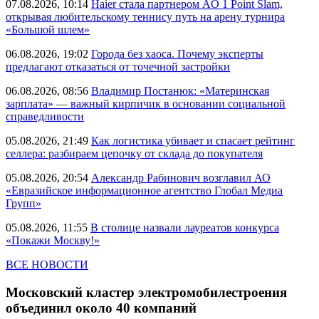
07.08.2026, 10:14
Haier стала партнером AO 1 Point Slam,
открывая любительскому теннису путь на арену турнира
«Большой шлем»
06.08.2026, 19:02
Города без хаоса. Почему эксперты
предлагают отказаться от точечной застройки
06.08.2026, 08:56
Владимир Постанюк: «Материнская
зарплата» — важный кирпичик в основании социальной
справедливости
05.08.2026, 21:49
Как логистика убивает и спасает рейтинг
селлера: разбираем цепочку от склада до покупателя
05.08.2026, 20:54
Александр Рабинович возглавил АО
«Евразийское информационное агентство Глобал Медиа
Групп»
05.08.2026, 11:55
В столице назвали лауреатов конкурса
«Покажи Москву!»
ВСЕ НОВОСТИ
Московский кластер электромобилестроения
объединил около 40 компаний