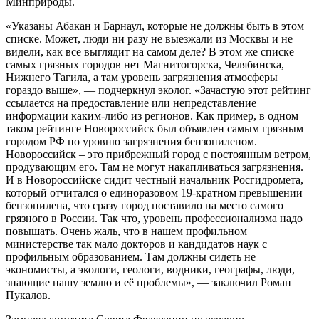
Минприроды.
«Указаны Абакан и Барнаул, которые не должны быть в этом
списке. Может, люди ни разу не выезжали из Москвы и не
видели, как все выглядит на самом деле? В этом же списке
самых грязных городов нет Магнитогорска, Челябинска,
Нижнего Тагила, а там уровень загрязнения атмосферы
гораздо выше», — подчеркнул эколог. «Зачастую этот рейтинг
ссылается на предоставление или непредставление
информации каким-либо из регионов. Как пример, в одном
таком рейтинге Новороссийск был объявлен самым грязным
городом РФ по уровню загрязнения бензопиленом.
Новороссийск – это прибрежный город с постоянным ветром,
продувающим его. Там не могут накапливаться загрязнения.
И в Новороссийске сидит честный начальник Росгидромета,
который отчитался о единоразовом 19-кратном превышении
бензопилена, что сразу город поставило на место самого
грязного в России. Так что, уровень профессионализма надо
повышать. Очень жаль, что в нашем профильном
министерстве так мало докторов и кандидатов наук с
профильным образованием. Там должны сидеть не
экономисты, а экологи, геологи, водники, географы, люди,
знающие нашу землю и её проблемы», — заключил Роман
Пукалов.