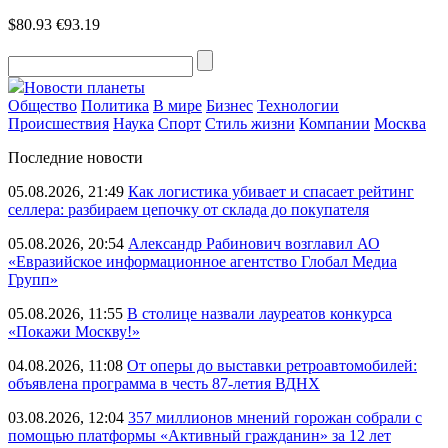
$80.93
€93.19
Новости планеты
Общество
Политика
В мире
Бизнес
Технологии
Происшествия
Наука
Спорт
Стиль жизни
Компании
Москва
Последние новости
05.08.2026, 21:49
Как логистика убивает и спасает рейтинг
селлера: разбираем цепочку от склада до покупателя
05.08.2026, 20:54
Александр Рабинович возглавил АО
«Евразийское информационное агентство Глобал Медиа
Групп»
05.08.2026, 11:55
В столице назвали лауреатов конкурса
«Покажи Москву!»
04.08.2026, 11:08
От оперы до выставки ретроавтомобилей:
объявлена программа в честь 87-летия ВДНХ
03.08.2026, 12:04
357 миллионов мнений горожан собрали с
помощью платформы «Активный гражданин» за 12 лет