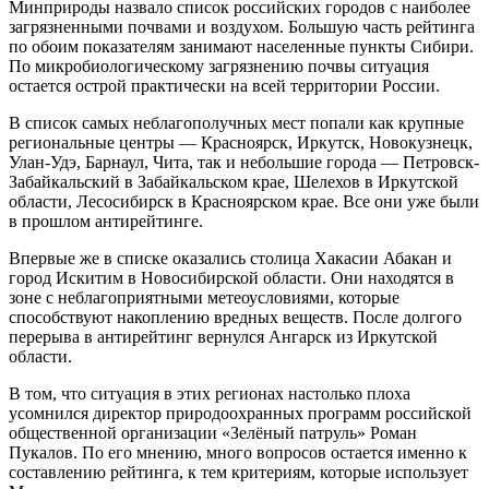
Минприроды назвало список российских городов с наиболее
загрязненными почвами и воздухом. Большую часть рейтинга
по обоим показателям занимают населенные пункты Сибири.
По микробиологическому загрязнению почвы ситуация
остается острой практически на всей территории России.
В список самых неблагополучных мест попали как крупные
региональные центры — Красноярск, Иркутск, Новокузнецк,
Улан-Удэ, Барнаул, Чита, так и небольшие города — Петровск-
Забайкальский в Забайкальском крае, Шелехов в Иркутской
области, Лесосибирск в Красноярском крае. Все они уже были
в прошлом антирейтинге.
Впервые же в списке оказались столица Хакасии Абакан и
город Искитим в Новосибирской области. Они находятся в
зоне с неблагоприятными метеоусловиями, которые
способствуют накоплению вредных веществ. После долгого
перерыва в антирейтинг вернулся Ангарск из Иркутской
области.
В том, что ситуация в этих регионах настолько плоха
усомнился директор природоохранных программ российской
общественной организации «Зелёный патруль» Роман
Пукалов. По его мнению, много вопросов остается именно к
составлению рейтинга, к тем критериям, которые использует