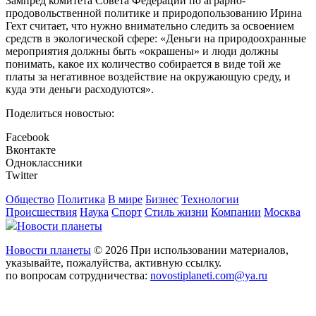
Зампред комитета Совета Федерации по аграрно-
продовольственной политике и природопользованию Ирина
Гехт считает, что нужно внимательно следить за освоением
средств в экологической сфере: «Деньги на природоохранные
мероприятия должны быть «окрашены» и люди должны
понимать, какое их количество собирается в виде той же
платы за негативное воздействие на окружающую среду, и
куда эти деньги расходуются».
Поделиться новостью:
Facebook
Вконтакте
Одноклассники
Twitter
Общество
Политика
В мире
Бизнес
Технологии
Происшествия
Наука
Спорт
Стиль жизни
Компании
Москва
Новости планеты
Новости планеты
© 2026 При использовании материалов,
указывайте, пожалуйства, активную ссылку.
по вопросам сотрудничества:
novostiplaneti.com@ya.ru