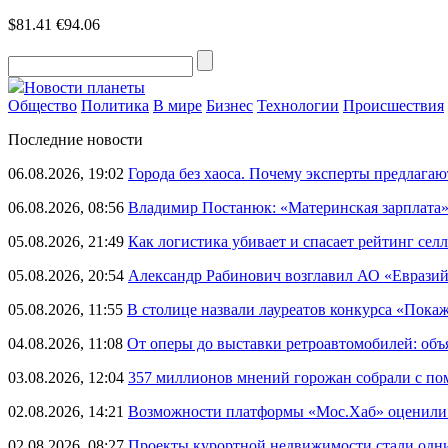
$81.41
€94.06
Новости планеты
Общество
Политика
В мире
Бизнес
Технологии
Происшествия
Последние новости
06.08.2026, 19:02
Города без хаоса. Почему эксперты предлагаю
06.08.2026, 08:56
Владимир Постанюк: «Материнская зарплата
05.08.2026, 21:49
Как логистика убивает и спасает рейтинг селл
05.08.2026, 20:54
Александр Рабинович возглавил АО «Евразий
05.08.2026, 11:55
В столице назвали лауреатов конкурса «Пока
04.08.2026, 11:08
От оперы до выставки ретроавтомобилей: объ
03.08.2026, 12:04
357 миллионов мнений горожан собрали с п
02.08.2026, 14:21
Возможности платформы «Мос.Хаб» оценили р
02.08.2026, 08:27
Проекты курортной недвижимости стали одни