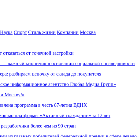
Наука
Спорт
Стиль жизни
Компании
Москва
т отказаться от точечной застройки
» — важный кирпичик в основании социальной справедливости
ера: разбираем цепочку от склада до покупателя
ское информационное агентство Глобал Медиа Групп»
жи Москву!»
явлена программа в честь 87-летия ВДНХ
омощью платформы «Активный гражданин» за 12 лет
азработчики более чем из 90 стран
ми из главных победителей федеральной премии в сфере девел