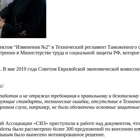
роектом “Изменения №2” в Технический регламент Таможенного 
отрении в Министерстве труда и социальной защиты РФ, которое
. В мае 2019 года Советом Евразийской экономической комисси
»
:
оработан и не отражал требования к правильному и безопасном
вующие стандарты, технические ошибки, отсутствие в Техниче
ганов слуха, например, не были обозначены основные защитные 
ций Ассоциации «СИЗ» приступили к работе над документом, чт
аботы было рассмотрено более 300 предложений по внесению из
тальным было вынесено мотивированное решение.