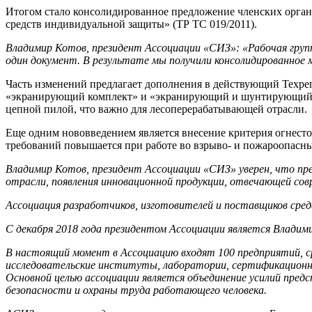
Итогом стало консолидированное предложение членских орга
средств индивидуальной защиты» (ТР ТС 019/2011).
Владимир Котов, президент Ассоциации «СИЗ»: «Рабочая груп
один документ
.
В результате мы получили консолидированное 
Часть изменений предлагает дополнения в действующий Техрег
«экранирующий комплект» и «экранирующий и шунтирующий ком
цепной пилой, что важно для лесоперерабатывающей отрасли.
Еще одним нововведением является внесение критерия огнесто
требований повышается при работе во взрыво- и пожароопасн
Владимир Котов, президент Ассоциации «СИЗ» уверен, что пр
отрасли, появления инновационной продукции, отвечающей со
Ассоциация разработчиков, изготовителей и поставщиков сре
С декабря 2018 года президентом Ассоциации является Владим
В настоящий момент в Ассоциацию входят 100 предприятий, с
исследовательские институты, лаборатории, сертификационны
Основной целью ассоциации является объединение усилий предс
безопасности и охраны труда работающего человека.