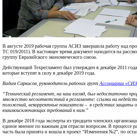
В августе 2019 рабочая группа АСИЗ завершила работу над п
ТС 019/2011). В настоящее время документ находится на рассм
группу Евразийского экономического союза.
Действующий Техрегламент был утвержден в декабре 2011 года
которые вступят в силу в декабре 2019 года.
Вадим Саркисов, руководитель рабочих групп
Ассоциации «СИЗ
“Технический регламент, на наш взгляд, был недостаточно пр
множество несоответствий в регламенте: ссылки на недейст
положений, некорректные показатели – в средствах защиты ор
взаимоисключающих требований к ним.”
В декабре 2018 года эксперты из тридцати членских организа
единое мнение по важным для отрасли вопросам. В процессе р
часть была принята и вошла в проект “Изменения №2”, по ос