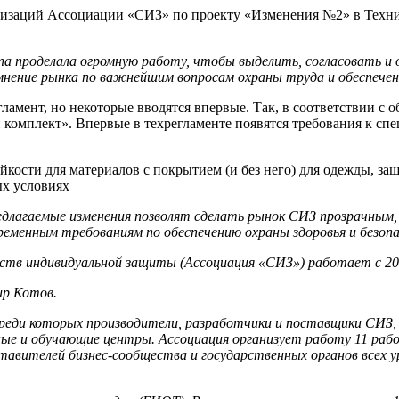
низаций Ассоциации «СИЗ» по проекту «Изменения №2» в Техни
па проделала огромную работу, чтобы выделить, согласовать и
мнение рынка по важнейшим вопросам охраны труда и обеспечен
ламент, но некоторые вводятся впервые. Так, в соответствии 
плект». Впервые в техрегламенте появятся требования к специ
йкости для материалов с покрытием (и без него) для одежды, з
ых условиях
едлагаемые изменения позволят сделать рынок СИЗ прозрачным
временным требованиям по обеспечению охраны здоровья и безо
дств индивидуальной защиты (Ассоциация «СИЗ») работает с 20
ир Котов.
реди которых производители, разработчики и поставщики СИЗ, 
е и обучающие центры. Ассоциация организует работу 11 рабо
тавителей бизнес-сообщества и государственных органов всех ур