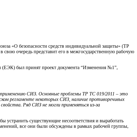
союза «О безопасности средств индивидуальной защиты» (ТР
 в свою очередь представит его в межгосударственную рабочую
и (ЕЭК) был принят проект документа “Изменения №1”,
у применению СИЗ. Основные проблемы ТР ТС 019/2011 – это
ском регламенте некоторых СИЗ, наличие противоречивых
свойства. Ряд СИЗ не могли применяться из-за
обы устранить существующие несоответствия и выработать
менений, все они были обсуждены в рамках рабочей группы,