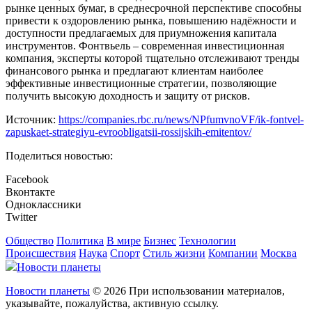
рынке ценных бумаг, в среднесрочной перспективе способны
привести к оздоровлению рынка, повышению надёжности и
доступности предлагаемых для приумножения капитала
инструментов. Фонтвьель – современная инвестиционная
компания, эксперты которой тщательно отслеживают тренды
финансового рынка и предлагают клиентам наиболее
эффективные инвестиционные стратегии, позволяющие
получить высокую доходность и защиту от рисков.
Источник:
https://companies.rbc.ru/news/NPfumvnoVF/ik-fontvel-
zapuskaet-strategiyu-evroobligatsii-rossijskih-emitentov/
Поделиться новостью:
Facebook
Вконтакте
Одноклассники
Twitter
Общество
Политика
В мире
Бизнес
Технологии
Происшествия
Наука
Спорт
Стиль жизни
Компании
Москва
Новости планеты
Новости планеты
© 2026 При использовании материалов,
указывайте, пожалуйства, активную ссылку.