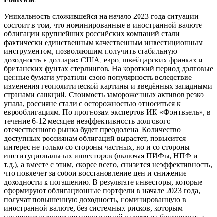
Уникальность сложившейся на начало 2023 года ситуации
состоит в том, что номинированные в иностранной валюте
облигации крупнейших российских компаний стали
фактически единственным качественным инвестиционным
инструментом, позволяющим получить стабильную
доходность в долларах США, евро, швейцарских франках и
британских фунтах стерлингов. На короткий период долговые
ценные бумаги утратили свою популярность вследствие
изменения геополитической картины и введённых западными
странами санкций. Стоимость замороженных активов резко
упала, россияне стали с осторожностью относиться к
еврооблигациям. По прогнозам экспертов ИК «Фонтвьель», в
течение 6-12 месяцев неэффективность долгового
отечественного рынка будет преодолена. Количество
доступных россиянам облигаций вырастет, повысится
интерес не только со стороны частных, но и со стороны
институциональных инвесторов (включая ПИФы, НПФ и
т.д.), а вместе с этим, скорее всего, снизится неэффективность,
что повлечет за собой восстановление цен и снижение
доходности к погашению. В результате инвесторы, которые
сформируют облигационные портфели в начале 2023 года,
получат повышенную доходность, номинированную в
иностранной валюте, без системных рисков, которым
подвержено хранение иностранной валюте на банковских и