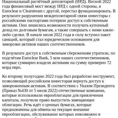
Национальный расчётный депозитарий (НРД). Весной 2022
года финансовый мост между НРД с одной стороны, и
Euroclear и Clearstream с другой, перестал функционировать. В
результате разрушения междепозитарной связи инвесторы с
российскими паспортами потеряли доступ к собственным
активам. Они лишились возможности получать купонный
доход по долговым бумагам, а также совершать с ними какие-
либо сделки. В начале июля 2022 года в силу вступил пакет
санкций, который стал юридическим основанием для
заморозки активов наших соотечественников.
В результате доступ к собственным сбережениям утратили, по
подсчётам Euroclear Bank, 5 млн наших соотечественников,
которые суммарно владели активами на сумму примерно 72
млрд евро.
Ко второму полугодию 2022 года был разработан инструмент,
позволяющий российским инвесторам вернуть доступ к
замороженным активам. В соответствии с Указом Президента
(Приказ №430 от 5 июля 2022) отечественные компании,
которые использовали еврооблигации для привлечения
капитала, получили право выпустить замещающие
облигации. Речь идёт о ценных бумагах, которые
предназначены для обмена на текущие внешние
еврооблигации, обслуживание которых невозможно в