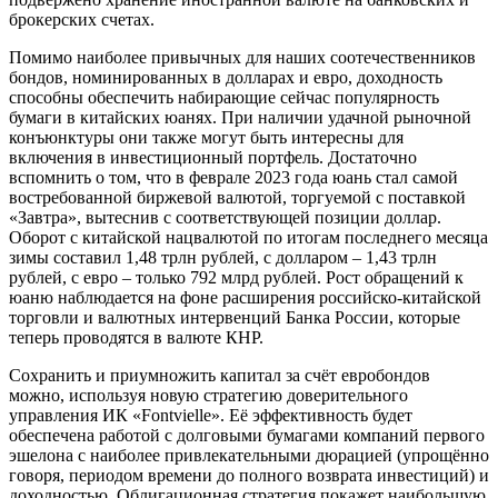
брокерских счетах.
Помимо наиболее привычных для наших соотечественников
бондов, номинированных в долларах и евро, доходность
способны обеспечить набирающие сейчас популярность
бумаги в китайских юанях. При наличии удачной рыночной
конъюнктуры они также могут быть интересны для
включения в инвестиционный портфель. Достаточно
вспомнить о том, что в феврале 2023 года юань стал самой
востребованной биржевой валютой, торгуемой с поставкой
«Завтра», вытеснив с соответствующей позиции доллар.
Оборот с китайской нацвалютой по итогам последнего месяца
зимы составил 1,48 трлн рублей, с долларом – 1,43 трлн
рублей, с евро – только 792 млрд рублей. Рост обращений к
юаню наблюдается на фоне расширения российско-китайской
торговли и валютных интервенций Банка России, которые
теперь проводятся в валюте КНР.
Сохранить и приумножить капитал за счёт евробондов
можно, используя новую стратегию доверительного
управления ИК «Fontvielle». Её эффективность будет
обеспечена работой с долговыми бумагами компаний первого
эшелона с наиболее привлекательными дюрацией (упрощённо
говоря, периодом времени до полного возврата инвестиций) и
доходностью. Облигационная стратегия покажет наибольшую