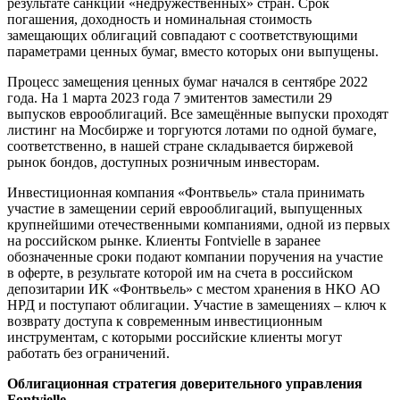
результате санкций «недружественных» стран. Срок
погашения, доходность и номинальная стоимость
замещающих облигаций совпадают с соответствующими
параметрами ценных бумаг, вместо которых они выпущены.
Процесс замещения ценных бумаг начался в сентябре 2022
года. На 1 марта 2023 года 7 эмитентов заместили 29
выпусков еврооблигаций. Все замещённые выпуски проходят
листинг на Мосбирже и торгуются лотами по одной бумаге,
соответственно, в нашей стране складывается биржевой
рынок бондов, доступных розничным инвесторам.
Инвестиционная компания «Фонтвьель» стала принимать
участие в замещении серий еврооблигаций, выпущенных
крупнейшими отечественными компаниями, одной из первых
на российском рынке. Клиенты Fontvielle в заранее
обозначенные сроки подают компании поручения на участие
в оферте, в результате которой им на счета в российском
депозитарии ИК «Фонтвьель» с местом хранения в НКО АО
НРД и поступают облигации. Участие в замещениях – ключ к
возврату доступа к современным инвестиционным
инструментам, с которыми российские клиенты могут
работать без ограничений.
Облигационная стратегия доверительного управления
Fontvielle