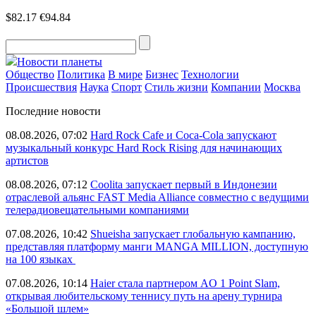
$82.17
€94.84
Новости планеты
Общество
Политика
В мире
Бизнес
Технологии
Происшествия
Наука
Спорт
Стиль жизни
Компании
Москва
Последние новости
08.08.2026, 07:02
Hard Rock Cafe и Coca-Cola запускают
музыкальный конкурс Hard Rock Rising для начинающих
артистов
08.08.2026, 07:12
Coolita запускает первый в Индонезии
отраслевой альянс FAST Media Alliance совместно с ведущими
телерадиовещательными компаниями
07.08.2026, 10:42
Shueisha запускает глобальную кампанию,
представляя платформу манги MANGA MILLION, доступную
на 100 языках
07.08.2026, 10:14
Haier стала партнером AO 1 Point Slam,
открывая любительскому теннису путь на арену турнира
«Большой шлем»