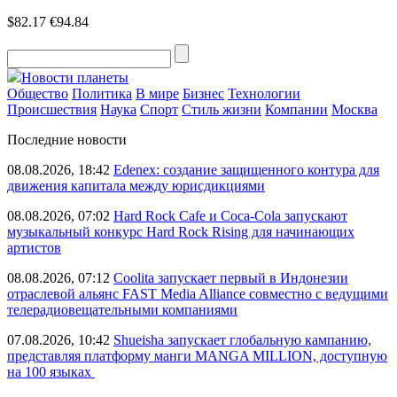
$82.17
€94.84
Новости планеты
Общество
Политика
В мире
Бизнес
Технологии
Происшествия
Наука
Спорт
Стиль жизни
Компании
Москва
Последние новости
08.08.2026, 18:42
Edenex: создание защищенного контура для
движения капитала между юрисдикциями
08.08.2026, 07:02
Hard Rock Cafe и Coca-Cola запускают
музыкальный конкурс Hard Rock Rising для начинающих
артистов
08.08.2026, 07:12
Coolita запускает первый в Индонезии
отраслевой альянс FAST Media Alliance совместно с ведущими
телерадиовещательными компаниями
07.08.2026, 10:42
Shueisha запускает глобальную кампанию,
представляя платформу манги MANGA MILLION, доступную
на 100 языках