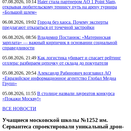
07.08.2026, 10:14
Haier стала партнером AO 1 Point Slam,
открывая любительскому теннису путь на арену турнира
«Большой шлем»
06.08.2026, 19:02
Города без хаоса. Почему эксперты
предлагают отказаться от точечной застройки
06.08.2026, 08:56
Владимир Постанюк: «Материнская
зарплата» — важный кирпичик в основании социальной
справедливости
05.08.2026, 21:49
Как логистика убивает и спасает рейтинг
селлера: разбираем цепочку от склада до покупателя
05.08.2026, 20:54
Александр Рабинович возглавил АО
«Евразийское информационное агентство Глобал Медиа
Групп»
05.08.2026, 11:55
В столице назвали лауреатов конкурса
«Покажи Москву!»
ВСЕ НОВОСТИ
Учащиеся московской школы №1252 им.
Сервантеса спроектировали уникальный дрон-