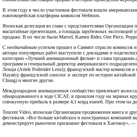
В этом году в число участников фестиваля вошли американские S
южнокорейская платформа комиксов Webtoon.
Японская делегация во главе с представителями Организации 
масштабные презентации, а площадь зарубежных экспозиций ув
продаже. В их числе были Marvel, Kamen Rider, One Piece, Pep
С необычайным успехом прошел и Саммит отрасли комиксов и
авторы популярных работ выступили с докладами и поделились
категории «Лучший анимационный фильм» и глава продакшн-де
программ и генеральный директор американского подразделени
Ленци (Ariele Podreider Lenzi); французский мастер комиксов 
Hayato); французский синолог и эксперт по истории китайской
Chung) и многие другие.
Международное анимационное сообщество привлекает колоссаль
обнародованного в ходе CICAF, в прошлом году на экранах к
совокупную прибыль в размере 4,1 млрд юаней. При этом на д
Tencent Video, японская Организация продвижения манга и др
фестиваля. «Все больше китайских и иностранных компаний вы
демонстрирует рыночное признание фестиваля в Ханчжоу», —