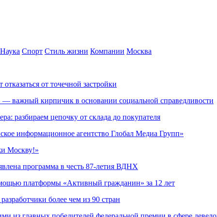
Наука
Спорт
Стиль жизни
Компании
Москва
т отказаться от точечной застройки
» — важный кирпичик в основании социальной справедливости
ера: разбираем цепочку от склада до покупателя
ское информационное агентство Глобал Медиа Групп»
жи Москву!»
явлена программа в честь 87-летия ВДНХ
омощью платформы «Активный гражданин» за 12 лет
азработчики более чем из 90 стран
ми из главных победителей федеральной премии в сфере девел