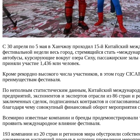
С 30 апреля по 5 мая в Ханчжоу проходил 15-й Китайский между
фестивальной недели весь город, стремящийся стать «междуна
автобусы, курсирующие вокруг озера Сиху, пассажирские залы
приняли участие 1,436 млн человек.
Кроме рекордно высокого числа участников, в этом году CICAF
преимуществам фестиваля.
По неполным статистическим данным, Китайский международны
предприятий, экспонентов и экспертов отрасли из 86 стран и 
заключенных сделок, подписанных контрактов и согласованных 
благодаря чему совокупный финансовый оборот мероприятия с
Всемирно известные компании и бренды продемонстрировали т
проявить международное влияние фестиваля.
193 компании из 20 стран и регионов мира обустроили собстве
ознаменовав настоящий прорыв в истории проведения меропри