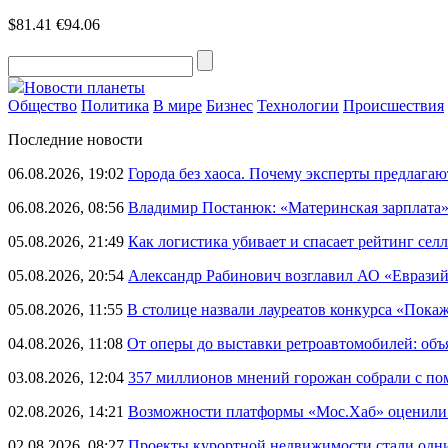
$81.41
€94.06
Новости планеты
Общество
Политика
В мире
Бизнес
Технологии
Происшествия
Последние новости
06.08.2026, 19:02
Города без хаоса. Почему эксперты предлагаю
06.08.2026, 08:56
Владимир Постанюк: «Материнская зарплата
05.08.2026, 21:49
Как логистика убивает и спасает рейтинг селл
05.08.2026, 20:54
Александр Рабинович возглавил АО «Евразий
05.08.2026, 11:55
В столице назвали лауреатов конкурса «Пока
04.08.2026, 11:08
От оперы до выставки ретроавтомобилей: объ
03.08.2026, 12:04
357 миллионов мнений горожан собрали с п
02.08.2026, 14:21
Возможности платформы «Мос.Хаб» оценили р
02.08.2026, 08:27
Проекты курортной недвижимости стали одни