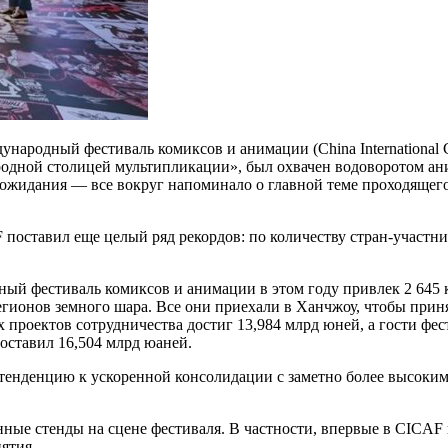
народный фестиваль комиксов и анимации (China International C
родной столицей мультипликации», был охвачен водоворотом ан
 ожидания — все вокруг напоминало о главной теме проходящег
 поставил еще целый ряд рекордов: по количеству стран-участн
й фестиваль комиксов и анимации в этом году привлек 2 645 
регионов земного шара. Все они приехали в Ханчжоу, чтобы прин
проектов сотрудничества достиг 13,984 млрд юней, а гости фес
оставил 16,504 млрд юаней.
енденцию к ускоренной консолидации с заметно более высоким
нные стенды на сцене фестиваля. В частности, впервые в CICAF 
ятия.