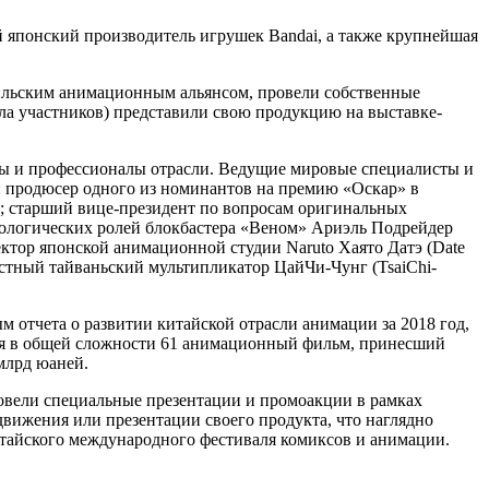
ший японский производитель игрушек Bandai, а также крупнейшая
азильским анимационным альянсом, провели собственные
ла участников) представили свою продукцию на выставке-
ты и профессионалы отрасли. Ведущие мировые специалисты и
е: продюсер одного из номинантов на премию «Оскар» в
); старший вице-президент по вопросам оригинальных
биологических ролей блокбастера «Веном» Ариэль Подрейдер
иректор японской анимационной студии Naruto Хаято Датэ (Date
вестный тайваньский мультипликатор ЦайЧи-Чунг (TsaiChi-
отчета о развитии китайской отрасли анимации за 2018 год,
лся в общей сложности 61 анимационный фильм, принесший
млрд юаней.
ровели специальные презентации и промоакции в рамках
вижения или презентации своего продукта, что наглядно
тайского международного фестиваля комиксов и анимации.