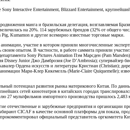
ony Interactive Entertainment, Blizzard Entertainment, крупней
продвижения манга и бразильская делегация, возглавляемая Бр
еличилась на 20%. 114 зарубежных брендов (32% от общего чис
pa Pig, Kumamon и другие всемирно известные торговые марки.
 анимации, участие в котором приняли многочисленные экспер
 своим опытом. В частности, в работе саммита приняли участи
партамента Sony Pictures Animation Пэм Марсден (Pam Marsden
я Disney Junior Джо Дамброзия (Joe D’Ambrosia); супервайзер 
и кавалер Ордена искусств и литературы Кристиан (Christian); д
 анимации Мари-Клер Кикемелль (Marie-Claire Quiquemelle); из
ный потенциал развития рынка материкового Китая. По данным 
рупнейших сетей кинотеатров в китайских городах транслирова
олю 27 мультфильмов импортного производства пришлось 2,483 
угие отечественные и зарубежные предприятия и организации п
бирают CICAF в качестве основной платформы для показа, прод
 прокомментировал официальный представитель оргкомитета Ки