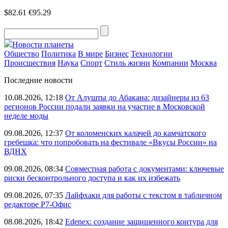
$82.61
€95.29
Новости планеты
Общество
Политика
В мире
Бизнес
Технологии
Происшествия
Наука
Спорт
Стиль жизни
Компании
Москва
Последние новости
10.08.2026, 12:18
От Алушты до Абакана: дизайнеры из 63
регионов России подали заявки на участие в Московской
неделе моды
09.08.2026, 12:37
От коломенских калачей до камчатского
гребешка: что попробовать на фестивале «Вкусы России» на
ВДНХ
09.08.2026, 08:34
Совместная работа с документами: ключевые
риски бесконтрольного доступа и как их избежать
09.08.2026, 07:35
Лайфхаки для работы с текстом в табличном
редакторе Р7-Офис
08.08.2026, 18:42
Edenex: создание защищенного контура для