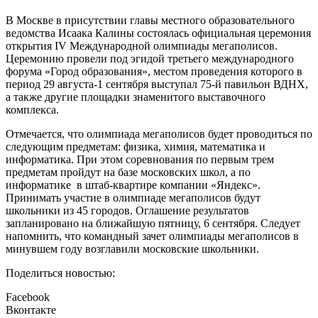
В Москве в присутствии главы местного образовательного
ведомства Исаака Калины состоялась официальная церемония
открытия IV Международной олимпиады мегаполисов.
Церемонию провели под эгидой третьего международного
форума «Город образования», местом проведения которого в
период 29 августа-1 сентября выступал 75-й павильон ВДНХ,
а также другие площадки знаменитого выставочного
комплекса.
Отмечается, что олимпиада мегаполисов будет проводиться по
следующим предметам: физика, химия, математика и
информатика. При этом соревнования по первым трем
предметам пройдут на базе московских школ, а по
информатике в штаб-квартире компании «Яндекс».
Принимать участие в олимпиаде мегаполисов будут
школьники из 45 городов. Оглашение результатов
запланировано на ближайшую пятницу, 6 сентября. Следует
напомнить, что командный зачет олимпиады мегаполисов в
минувшем году возглавили московские школьники.
Поделиться новостью:
Facebook
Вконтакте