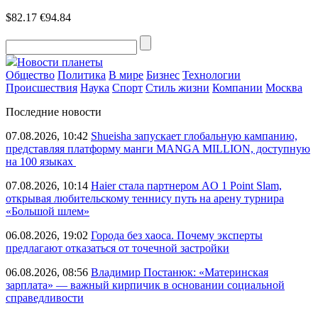
$82.17
€94.84
Новости планеты
Общество
Политика
В мире
Бизнес
Технологии
Происшествия
Наука
Спорт
Стиль жизни
Компании
Москва
Последние новости
07.08.2026, 10:42
Shueisha запускает глобальную кампанию,
представляя платформу манги MANGA MILLION, доступную
на 100 языках
07.08.2026, 10:14
Haier стала партнером AO 1 Point Slam,
открывая любительскому теннису путь на арену турнира
«Большой шлем»
06.08.2026, 19:02
Города без хаоса. Почему эксперты
предлагают отказаться от точечной застройки
06.08.2026, 08:56
Владимир Постанюк: «Материнская
зарплата» — важный кирпичик в основании социальной
справедливости