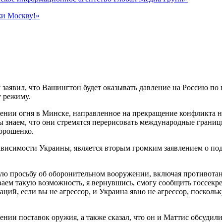
жи Москву!»
явил, что Вашингтон будет оказывать давление на Россию по по
 режиму.
ащении огня в Минске, направленное на прекращение конфликта
ы знаем, что они стремятся перерисовать международные границ
орошенко.
висимости Украины, является вторым громким заявлением о под
ую просьбу об оборонительном вооружении, включая противотан
аем такую возможность, я вернувшись, смогу сообщить госсекре
ций, если вы не агрессор, и Украина явно не агрессор, поскольк
дении поставок оружия, а также сказал, что он и Маттис обсуд