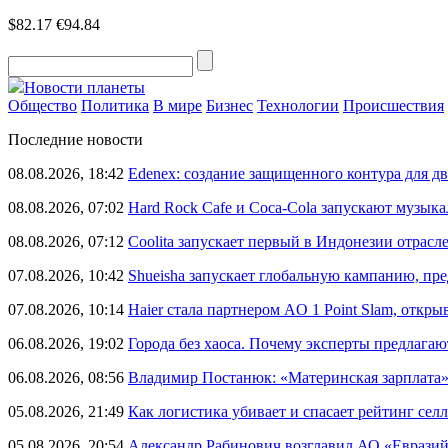
$82.17
€94.84
Новости планеты
Общество
Политика
В мире
Бизнес
Технологии
Происшествия
Последние новости
08.08.2026, 18:42
Edenex: создание защищенного контура для 
08.08.2026, 07:02
Hard Rock Cafe и Coca-Cola запускают музык
08.08.2026, 07:12
Coolita запускает первый в Индонезии отрас
07.08.2026, 10:42
Shueisha запускает глобальную кампанию, п
07.08.2026, 10:14
Haier стала партнером AO 1 Point Slam, откр
06.08.2026, 19:02
Города без хаоса. Почему эксперты предлагаю
06.08.2026, 08:56
Владимир Постанюк: «Материнская зарплата
05.08.2026, 21:49
Как логистика убивает и спасает рейтинг селл
05.08.2026, 20:54
Александр Рабинович возглавил АО «Евразий