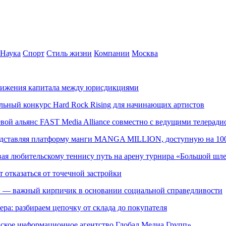
Наука
Спорт
Стиль жизни
Компании
Москва
движения капитала между юрисдикциями
альный конкурс Hard Rock Rising для начинающих артистов
левой альянс FAST Media Alliance совместно с ведущими телера
редставляя платформу манги MANGA MILLION, доступную на 10
ывая любительскому теннису путь на арену турнира «Большой шл
т отказаться от точечной застройки
» — важный кирпичик в основании социальной справедливости
ера: разбираем цепочку от склада до покупателя
ское информационное агентство Глобал Медиа Групп»