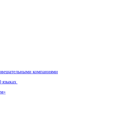
диовещательными компаниями
0 языках
ем»