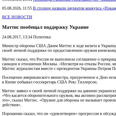
05.08.2026, 11:55
В столице назвали лауреатов конкурса «Пока
ВСЕ НОВОСТИ
Маттис пообещал поддержку Украине
24.08.2017, 13:34
Политика
Министр обороны США Джим Маттис в ходе визита в Украину за
своей личной поддержке по предоставлению оружия киевскому
Маттис сказал, что Россия не выполнила соглашение о прекр
санкции в отношении Москвы. «Несмотря на отказы России, м
Маттис журналистам вместе с президентом Украины Петром П
Посещение американского министра, приуроченное к Дню неза
в Киеве побывал госсекретарь США Рекс Тиллерсон.
Маттис заявил о своей личной поддержке на давнюю украинск
«Что касается оборонительного оружия, мы активно рассматрив
это», сказал Маттис. «Оружие для обороны не вызывает провока
действия».
Порошенко сказал, что он «удовлетворен» прогрессом в обсуж