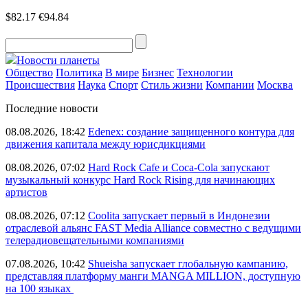
$82.17
€94.84
Новости планеты
Общество
Политика
В мире
Бизнес
Технологии
Происшествия
Наука
Спорт
Стиль жизни
Компании
Москва
Последние новости
08.08.2026, 18:42
Edenex: создание защищенного контура для
движения капитала между юрисдикциями
08.08.2026, 07:02
Hard Rock Cafe и Coca-Cola запускают
музыкальный конкурс Hard Rock Rising для начинающих
артистов
08.08.2026, 07:12
Coolita запускает первый в Индонезии
отраслевой альянс FAST Media Alliance совместно с ведущими
телерадиовещательными компаниями
07.08.2026, 10:42
Shueisha запускает глобальную кампанию,
представляя платформу манги MANGA MILLION, доступную
на 100 языках