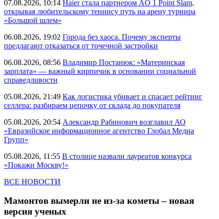
07.08.2026, 10:14
Haier стала партнером AO 1 Point Slam,
открывая любительскому теннису путь на арену турнира
«Большой шлем»
06.08.2026, 19:02
Города без хаоса. Почему эксперты
предлагают отказаться от точечной застройки
06.08.2026, 08:56
Владимир Постанюк: «Материнская
зарплата» — важный кирпичик в основании социальной
справедливости
05.08.2026, 21:49
Как логистика убивает и спасает рейтинг
селлера: разбираем цепочку от склада до покупателя
05.08.2026, 20:54
Александр Рабинович возглавил АО
«Евразийское информационное агентство Глобал Медиа
Групп»
05.08.2026, 11:55
В столице назвали лауреатов конкурса
«Покажи Москву!»
ВСЕ НОВОСТИ
Мамонтов вымерли не из-за кометы – новая
версия ученых