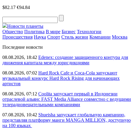
$82.17
€94.84
Новости планеты
Общество
Политика
В мире
Бизнес
Технологии
Происшествия
Наука
Спорт
Стиль жизни
Компании
Москва
Последние новости
08.08.2026, 18:42
Edenex: создание защищенного контура для
движения капитала между юрисдикциями
08.08.2026, 07:02
Hard Rock Cafe и Coca-Cola запускают
музыкальный конкурс Hard Rock Rising для начинающих
артистов
08.08.2026, 07:12
Coolita запускает первый в Индонезии
отраслевой альянс FAST Media Alliance совместно с ведущими
телерадиовещательными компаниями
07.08.2026, 10:42
Shueisha запускает глобальную кампанию,
представляя платформу манги MANGA MILLION, доступную
на 100 языках