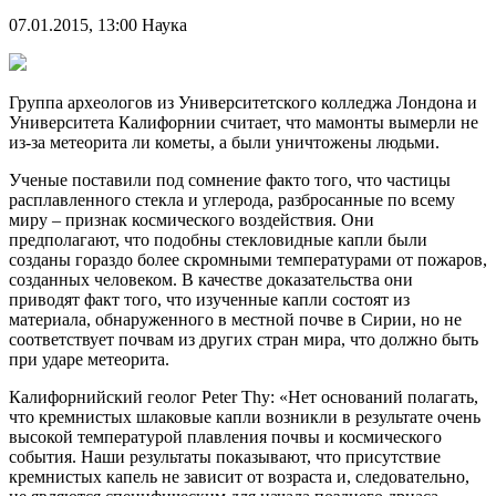
07.01.2015, 13:00
Наука
Группа археологов из Университетского колледжа Лондона и
Университета Калифорнии считает, что мамонты вымерли не
из-за метеорита ли кометы, а были уничтожены людьми.
Ученые поставили под сомнение факто того, что частицы
расплавленного стекла и углерода, разбросанные по всему
миру – признак космического воздействия. Они
предполагают, что подобны стекловидные капли были
созданы гораздо более скромными температурами от пожаров,
созданных человеком. В качестве доказательства они
приводят факт того, что изученные капли состоят из
материала, обнаруженного в местной почве в Сирии, но не
соответствует почвам из других стран мира, что должно быть
при ударе метеорита.
Калифорнийский геолог Peter Thy: «Нет оснований полагать,
что кремнистых шлаковые капли возникли в результате очень
высокой температурой плавления почвы и космического
события. Наши результаты показывают, что присутствие
кремнистых капель не зависит от возраста и, следовательно,