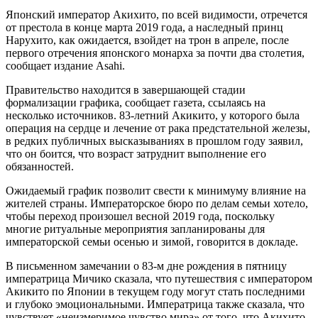
Японский император Акихито, по всей видимости, отречется
от престола в конце марта 2019 года, а наследный принц
Нарухито, как ожидается, взойдет на трон в апреле, после
первого отречения японского монарха за почти два столетия,
сообщает издание Asahi.
Правительство находится в завершающей стадии
формализации графика, сообщает газета, ссылаясь на
несколько источников. 83-летний Акикито, у которого была
операция на сердце и лечение от рака предстательной железы,
в редких публичных высказываниях в прошлом году заявил,
что он боится, что возраст затруднит выполнение его
обязанностей.
Ожидаемый график позволит свести к минимуму влияние на
жителей страны. Императорское бюро по делам семьи хотело,
чтобы переход произошел весной 2019 года, поскольку
многие ритуальные мероприятия запланированы для
императорской семьи осенью и зимой, говорится в докладе.
В письменном замечании о 83-м дне рождения в пятницу
императрица Мичико сказала, что путешествия с императором
Акикито по Японии в текущем году могут стать последними
и глубоко эмоциональными. Императрица также сказала, что
чувствует «неизмеримое чувство мира» от того, что Акихито