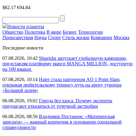
$82.17
€94.84
Новости планеты
Общество
Политика
В мире
Бизнес
Технологии
Происшествия
Наука
Спорт
Стиль жизни
Компании
Москва
Последние новости
07.08.2026, 10:42
Shueisha запускает глобальную кампанию,
представляя платформу манги MANGA MILLION, доступную
на 100 языках
07.08.2026, 10:14
Haier стала партнером AO 1 Point Slam,
открывая любительскому теннису путь на арену турнира
«Большой шлем»
06.08.2026, 19:02
Города без хаоса. Почему эксперты
предлагают отказаться от точечной застройки
06.08.2026, 08:56
Владимир Постанюк: «Материнская
зарплата» — важный кирпичик в основании социальной
справедливости