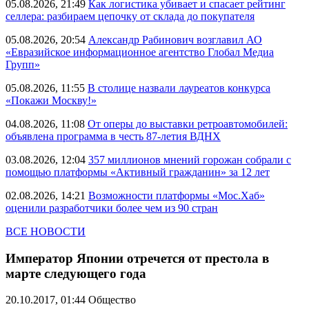
05.08.2026, 21:49
Как логистика убивает и спасает рейтинг
селлера: разбираем цепочку от склада до покупателя
05.08.2026, 20:54
Александр Рабинович возглавил АО
«Евразийское информационное агентство Глобал Медиа
Групп»
05.08.2026, 11:55
В столице назвали лауреатов конкурса
«Покажи Москву!»
04.08.2026, 11:08
От оперы до выставки ретроавтомобилей:
объявлена программа в честь 87-летия ВДНХ
03.08.2026, 12:04
357 миллионов мнений горожан собрали с
помощью платформы «Активный гражданин» за 12 лет
02.08.2026, 14:21
Возможности платформы «Мос.Хаб»
оценили разработчики более чем из 90 стран
ВСЕ НОВОСТИ
Император Японии отречется от престола в
марте следующего года
20.10.2017, 01:44
Общество