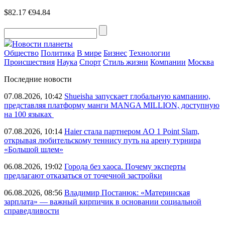
$82.17
€94.84
Новости планеты
Общество
Политика
В мире
Бизнес
Технологии
Происшествия
Наука
Спорт
Стиль жизни
Компании
Москва
Последние новости
07.08.2026, 10:42
Shueisha запускает глобальную кампанию,
представляя платформу манги MANGA MILLION, доступную
на 100 языках
07.08.2026, 10:14
Haier стала партнером AO 1 Point Slam,
открывая любительскому теннису путь на арену турнира
«Большой шлем»
06.08.2026, 19:02
Города без хаоса. Почему эксперты
предлагают отказаться от точечной застройки
06.08.2026, 08:56
Владимир Постанюк: «Материнская
зарплата» — важный кирпичик в основании социальной
справедливости