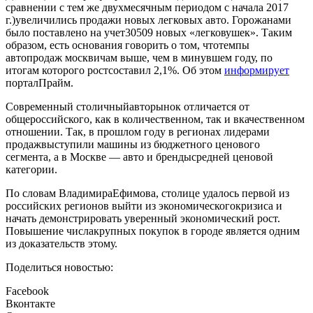
сравнении с тем же двухмесячным периодом с начала 2017
г.)увеличились продажи новых легковых авто. Горожанами
было поставлено на учет30509 новых «легковушек». Таким
образом, есть основания говорить о том, чтотемпы
автопродаж москвичам выше, чем в минувшем году, по
итогам которого ростсоставил 2,1%. Об этом
информирует
порталПрайм.
Современный столичныйавторынок отличается от
общероссийского, как в количественном, так и вкачественном
отношении. Так, в прошлом году в регионах лидерами
продажвыступили машины из бюджетного ценового
сегмента, а в Москве — авто и брендысредней ценовой
категории.
По словам ВладимираЕфимова, столице удалось первой из
российских регионов выйти из экономическогокризиса и
начать демонстрировать уверенный экономический рост.
Повышение числакрупных покупок в городе является одним
из доказательств этому.
Поделиться новостью:
Facebook
Вконтакте