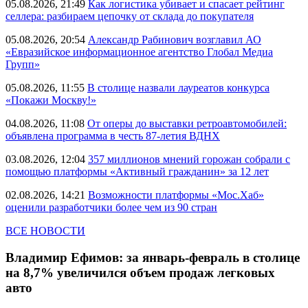
05.08.2026, 21:49
Как логистика убивает и спасает рейтинг
селлера: разбираем цепочку от склада до покупателя
05.08.2026, 20:54
Александр Рабинович возглавил АО
«Евразийское информационное агентство Глобал Медиа
Групп»
05.08.2026, 11:55
В столице назвали лауреатов конкурса
«Покажи Москву!»
04.08.2026, 11:08
От оперы до выставки ретроавтомобилей:
объявлена программа в честь 87-летия ВДНХ
03.08.2026, 12:04
357 миллионов мнений горожан собрали с
помощью платформы «Активный гражданин» за 12 лет
02.08.2026, 14:21
Возможности платформы «Мос.Хаб»
оценили разработчики более чем из 90 стран
ВСЕ НОВОСТИ
Владимир Ефимов: за январь-февраль в столице
на 8,7% увеличился объем продаж легковых
авто