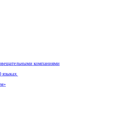
диовещательными компаниями
0 языках
ем»