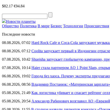
$82.17
€94.84
Новости планеты
Общество
Политика
В мире
Бизнес
Технологии
Происшествия
Последние новости
08.08.2026, 07:02
Hard Rock Cafe и Coca-Cola запускают музык
08.08.2026, 07:12
Coolita запускает первый в Индонезии отрас
07.08.2026, 10:42
Shueisha запускает глобальную кампанию, п
07.08.2026, 10:14
Haier стала партнером AO 1 Point Slam, откр
06.08.2026, 19:02
Города без хаоса. Почему эксперты предлагаю
06.08.2026, 08:56
Владимир Постанюк: «Материнская зарплата
05.08.2026, 21:49
Как логистика убивает и спасает рейтинг селл
05.08.2026, 20:54
Александр Рабинович возглавил АО «Евразий
05.08.2026, 11:55
В столице назвали лауреатов конкурса «Пока