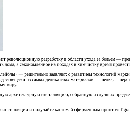
авит революционную разработку в области ухода за бельем — п
ить дома, а сэкономленное на походах в химчистку время провес
лейблы» — решительно заявляет: с развитием технологий маркир
уход за вещами из самых деликатных материалов — шелка, шерс
му миру.
ьную архитектурную инсталляцию, собранную из лучших предмет
у инсталляции и получайте кастомайз фирменным принтом Tigran 