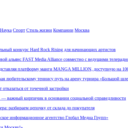
Наука
Спорт
Стиль жизни
Компании
Москва
альный конкурс Hard Rock Rising для начинающих артистов
левой альянс FAST Media Alliance совместно с ведущими телера
редставляя платформу манги MANGA MILLION, доступную на 10
ывая любительскому теннису путь на арену турнира «Большой шл
т отказаться от точечной застройки
» — важный кирпичик в основании социальной справедливости
ера: разбираем цепочку от склада до покупателя
ское информационное агентство Глобал Медиа Групп»
жи Москву!»