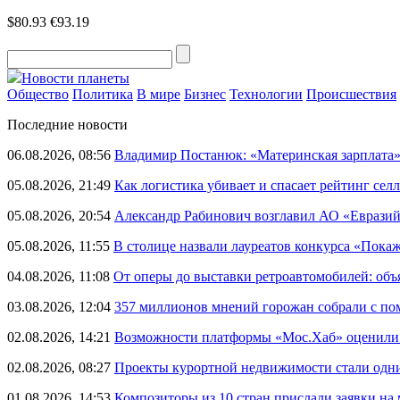
$80.93
€93.19
Новости планеты
Общество
Политика
В мире
Бизнес
Технологии
Происшествия
Последние новости
06.08.2026, 08:56
Владимир Постанюк: «Материнская зарплата
05.08.2026, 21:49
Как логистика убивает и спасает рейтинг селл
05.08.2026, 20:54
Александр Рабинович возглавил АО «Евразий
05.08.2026, 11:55
В столице назвали лауреатов конкурса «Пока
04.08.2026, 11:08
От оперы до выставки ретроавтомобилей: объ
03.08.2026, 12:04
357 миллионов мнений горожан собрали с п
02.08.2026, 14:21
Возможности платформы «Мос.Хаб» оценили р
02.08.2026, 08:27
Проекты курортной недвижимости стали одни
01.08.2026, 14:53
Композиторы из 10 стран прислали заявки на