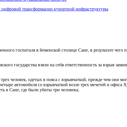
я цифровой трансформации курортной инфраструктуры
ного госпиталя в йеменской столице Сане, в результате чего по
мского государства взяли на себя ответственность за взрыв зам
трех человек, одетых в пояса с взрывчаткой, прежде чем они мо
четыре автомобиля со взрывчаткой возле трех мечетей и офиса Ху
ть в Сане, где были убиты три человека.