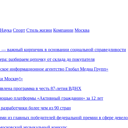
Наука
Спорт
Стиль жизни
Компании
Москва
» — важный кирпичик в основании социальной справедливости
ера: разбираем цепочку от склада до покупателя
ское информационное агентство Глобал Медиа Групп»
жи Москву!»
явлена программа в честь 87-летия ВДНХ
омощью платформы «Активный гражданин» за 12 лет
азработчики более чем из 90 стран
ми из главных победителей федеральной премии в сфере девел
 московский музыкальный конкурс