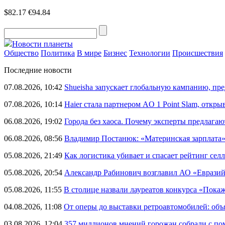
$82.17
€94.84
Новости планеты
Общество
Политика
В мире
Бизнес
Технологии
Происшествия
Последние новости
07.08.2026, 10:42
Shueisha запускает глобальную кампанию, п
07.08.2026, 10:14
Haier стала партнером AO 1 Point Slam, откр
06.08.2026, 19:02
Города без хаоса. Почему эксперты предлагаю
06.08.2026, 08:56
Владимир Постанюк: «Материнская зарплата
05.08.2026, 21:49
Как логистика убивает и спасает рейтинг селл
05.08.2026, 20:54
Александр Рабинович возглавил АО «Евразий
05.08.2026, 11:55
В столице назвали лауреатов конкурса «Пока
04.08.2026, 11:08
От оперы до выставки ретроавтомобилей: объ
03.08.2026, 12:04
357 миллионов мнений горожан собрали с п