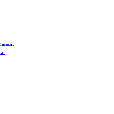
0 языках
ем»