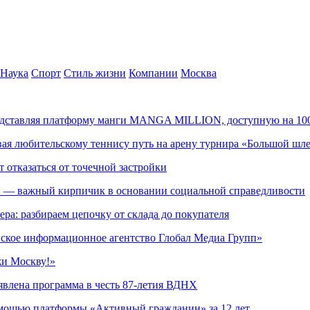
Наука
Спорт
Стиль жизни
Компании
Москва
редставляя платформу манги MANGA MILLION, доступную на 10
ывая любительскому теннису путь на арену турнира «Большой шл
т отказаться от точечной застройки
» — важный кирпичик в основании социальной справедливости
ера: разбираем цепочку от склада до покупателя
ское информационное агентство Глобал Медиа Групп»
жи Москву!»
явлена программа в честь 87-летия ВДНХ
омощью платформы «Активный гражданин» за 12 лет