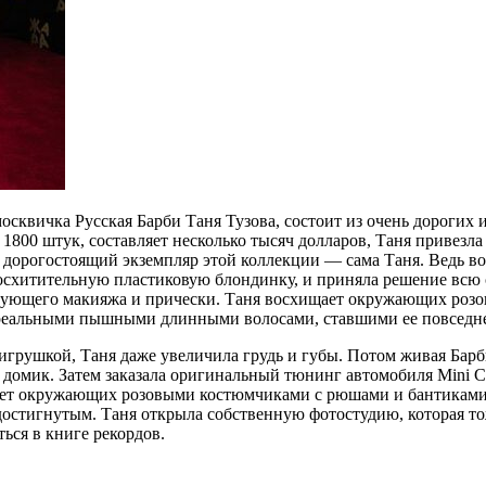
москвичка Русская Барби Таня Тузова, состоит из очень дороги
1800 штук, составляет несколько тысяч долларов, Таня привезла 
дорогостоящий экземпляр этой коллекции — сама Таня. Ведь во
восхитительную пластиковую блондинку, и приняла решение всю 
ствующего макияжа и прически. Таня восхищает окружающих роз
нереальными пышными длинными волосами, ставшими ее повседн
й игрушкой, Таня даже увеличила грудь и губы. Потом живая Ба
 домик. Затем заказала оригинальный тюнинг автомобиля Mini C
вляет окружающих розовыми костюмчиками с рюшами и бантиками
 достигнутым. Таня открыла собственную фотостудию, которая то
ься в книге рекордов.