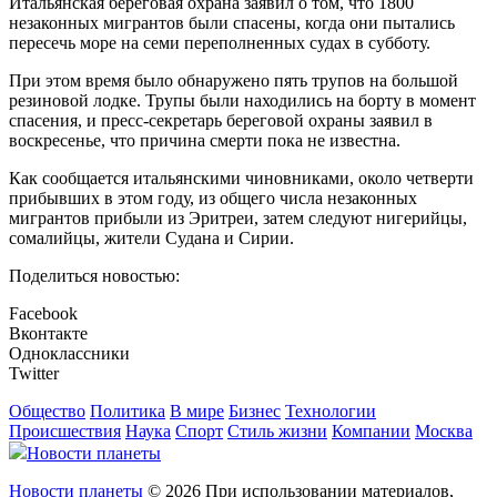
Итальянская береговая охрана заявил о том, что 1800
незаконных мигрантов были спасены, когда они пытались
пересечь море на семи переполненных судах в субботу.
При этом время было обнаружено пять трупов на большой
резиновой лодке. Трупы были находились на борту в момент
спасения, и пресс-секретарь береговой охраны заявил в
воскресенье, что причина смерти пока не известна.
Как сообщается итальянскими чиновниками, около четверти
прибывших в этом году, из общего числа незаконных
мигрантов прибыли из Эритреи, затем следуют нигерийцы,
сомалийцы, жители Судана и Сирии.
Поделиться новостью:
Facebook
Вконтакте
Одноклассники
Twitter
Общество
Политика
В мире
Бизнес
Технологии
Происшествия
Наука
Спорт
Стиль жизни
Компании
Москва
Новости планеты
Новости планеты
© 2026 При использовании материалов,