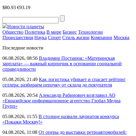
$80.93
€93.19
Новости планеты
Общество
Политика
В мире
Бизнес
Технологии
Происшествия
Наука
Спорт
Стиль жизни
Компании
Москва
Последние новости
06.08.2026, 08:56
Владимир Постанюк: «Материнская
зарплата» — важный кирпичик в основании социальной
справедливости
05.08.2026, 21:49
Как логистика убивает и спасает рейтинг
селлера: разбираем цепочку от склада до покупателя
05.08.2026, 20:54
Александр Рабинович возглавил АО
«Евразийское информационное агентство Глобал Медиа
Групп»
05.08.2026, 11:55
В столице назвали лауреатов конкурса
«Покажи Москву!»
04.08.2026, 11:08
От оперы до выставки ретроавтомобилей: