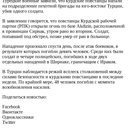
Турецкие военные заявили, что курдские повстанцы напали
на подразделение пехотной бригады на юго-востоке Турции,
убив одного солдата.
В заявлении говорится, что повстанцы Курдской рабочей
партии (РПК) открыли огонь по базе Akdizin, расположенной
в провинции Сирнак, утром рано во вторник. Солдат,
попавший под обстрел, позже умер от ран в больнице.
Нападение произошло спустя день, после атак боевиков, в
результате которых погибли девять человек. Среди них были
солдат и четыре полицейских, погибших в ходе двух
отдельных нападений в Ширнаке, граничащим с Ираком.
В Турции наблюдается резкий всплеск столкновений между
силами безопасности и курдскими повстанцами в последние
недели. По крайней мере, 48 человек погибли с момента
возобновления насилия.
Поделиться новостью:
Facebook
Вконтакте
Одноклассники
Twitter