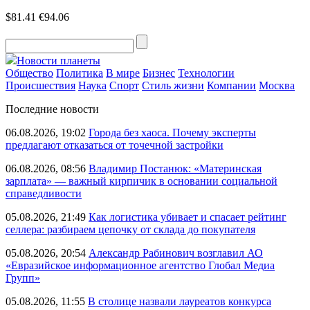
$81.41
€94.06
Новости планеты
Общество
Политика
В мире
Бизнес
Технологии
Происшествия
Наука
Спорт
Стиль жизни
Компании
Москва
Последние новости
06.08.2026, 19:02
Города без хаоса. Почему эксперты
предлагают отказаться от точечной застройки
06.08.2026, 08:56
Владимир Постанюк: «Материнская
зарплата» — важный кирпичик в основании социальной
справедливости
05.08.2026, 21:49
Как логистика убивает и спасает рейтинг
селлера: разбираем цепочку от склада до покупателя
05.08.2026, 20:54
Александр Рабинович возглавил АО
«Евразийское информационное агентство Глобал Медиа
Групп»
05.08.2026, 11:55
В столице назвали лауреатов конкурса