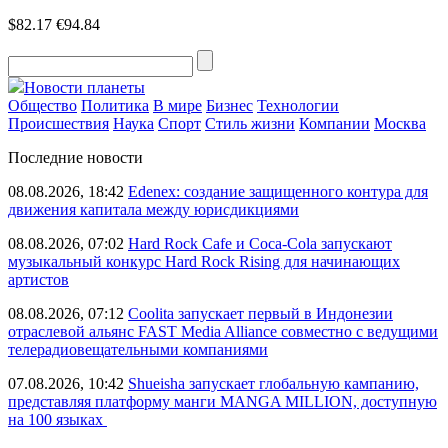
$82.17
€94.84
Новости планеты
Общество
Политика
В мире
Бизнес
Технологии
Происшествия
Наука
Спорт
Стиль жизни
Компании
Москва
Последние новости
08.08.2026, 18:42
Edenex: создание защищенного контура для
движения капитала между юрисдикциями
08.08.2026, 07:02
Hard Rock Cafe и Coca-Cola запускают
музыкальный конкурс Hard Rock Rising для начинающих
артистов
08.08.2026, 07:12
Coolita запускает первый в Индонезии
отраслевой альянс FAST Media Alliance совместно с ведущими
телерадиовещательными компаниями
07.08.2026, 10:42
Shueisha запускает глобальную кампанию,
представляя платформу манги MANGA MILLION, доступную
на 100 языках