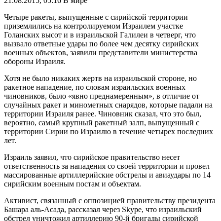
21.08.2015, 05:16
В мире
Четыре ракеты, выпущенные с сирийской территории
приземлились на контролируемом Израилем участке
Голанских высот и в израильской Галилеи в четверг, что
вызвало ответные удары по более чем десятку сирийских
военных объектов, заявили представители министерства
обороны Израиля.
Хотя не было никаких жертв на израильской стороне, но
ракетное нападение, по словам израильских военных
чиновников, было «явно преднамеренным», в отличие от
случайных ракет и минометных снарядов, которые падали на
территории Израиля ранее. Чиновник сказал, что это был,
вероятно, самый крупный ракетный залп, выпущенный с
территории Сирии по Израилю в течение четырех последних
лет.
Израиль заявил, что сирийское правительство несет
ответственность за нападения со своей территории и провел
массированные артиллерийские обстрелы и авиаудары по 14
сирийским военным постам и объектам.
Активист, связанный с оппозицией правительству президента
Башара аль-Асада, рассказал через Skype, что израильский
обстрел уничтожил артиллерию 90-й бригады сирийской