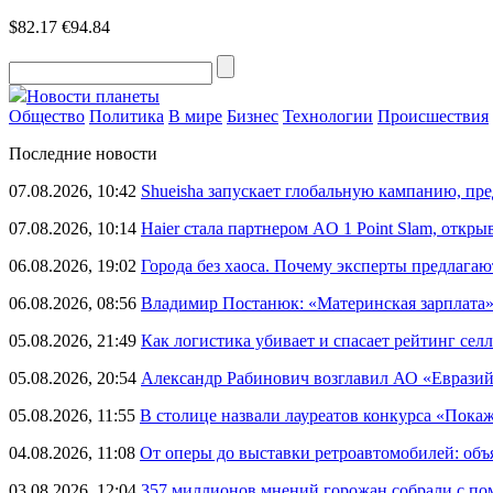
$82.17
€94.84
Новости планеты
Общество
Политика
В мире
Бизнес
Технологии
Происшествия
Последние новости
07.08.2026, 10:42
Shueisha запускает глобальную кампанию, п
07.08.2026, 10:14
Haier стала партнером AO 1 Point Slam, откр
06.08.2026, 19:02
Города без хаоса. Почему эксперты предлагаю
06.08.2026, 08:56
Владимир Постанюк: «Материнская зарплата
05.08.2026, 21:49
Как логистика убивает и спасает рейтинг селл
05.08.2026, 20:54
Александр Рабинович возглавил АО «Евразий
05.08.2026, 11:55
В столице назвали лауреатов конкурса «Пока
04.08.2026, 11:08
От оперы до выставки ретроавтомобилей: объ
03.08.2026, 12:04
357 миллионов мнений горожан собрали с п