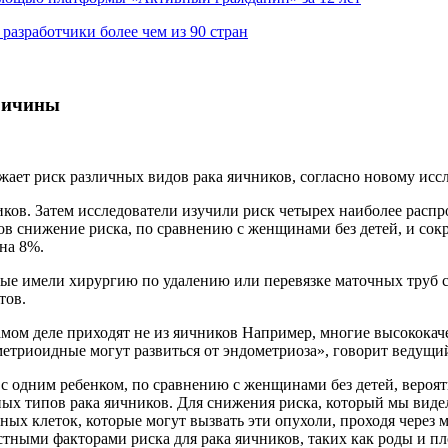
азработчики более чем из 90 стран
ричины
жает риск различных видов рака яичников, согласно новому исс
ков. Затем исследователи изучили риск четырех наиболее распр
в снижение риска, по сравнению с женщинами без детей, и сок
на 8%.
рые имели хирургию по удалению или перевязке маточных труб 
тов.
амом деле приходят не из яичников Например, многие высококач
етриоидные могут развиться от эндометриоза», говорит ведущий а
 одним ребенком, по сравнению с женщинами без детей, вероятно
ных типов рака яичников. Для снижения риска, который мы виде
ьных клеток, которые могут вызвать эти опухоли, проходя через
естными факторами риска для рака яичников, таких как роды и 