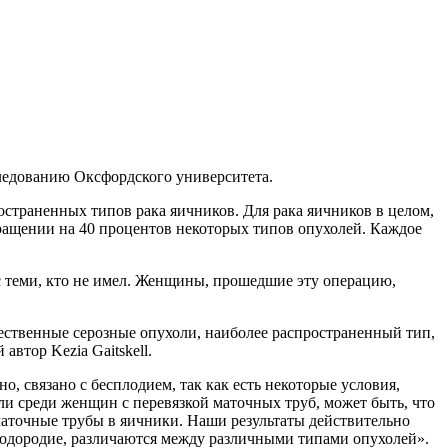
ледованию Оксфордского университета.
остраненных типов рака яичников. Для рака яичников в целом,
ращении на 40 процентов некоторых типов опухолей. Каждое
с теми, кто не имел. Женщины, прошедшие эту операцию,
ественные серозные опухоли, наиболее распространенный тип,
втор Kezia Gaitskell.
, связано с бесплодием, так как есть некоторые условия,
ли среди женщин с перевязкой маточных труб, может быть, что
 маточные трубы в яичники. Наши результаты действительно
плодородие, различаются между различными типами опухолей».