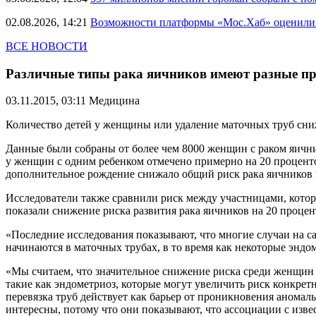
02.08.2026, 14:21
Возможности платформы «Мос.Хаб» оценили р
ВСЕ НОВОСТИ
Различные типы рака яичников имеют разные п
03.11.2015, 03:11
Медицина
Количество детей у женщины или удаление маточных труб сни
Данные были собраны от более чем 8000 женщин с раком яични
у женщин с одним ребенком отмечено примерно на 20 проценто
дополнительное рождение снижало общий риск рака яичников 
Исследователи также сравнили риск между участницами, кото
показали снижение риска развития рака яичников на 20 процен
«Последние исследования показывают, что многие случаи на с
начинаются в маточных трубах, в то время как некоторые эндом
«Мы считаем, что значительное снижение риска среди женщин с
такие как эндометриоз, которые могут увеличить риск конкрет
перевязка труб действует как барьер от проникновения аномал
интересны, потому что они показывают, что ассоциации с изв