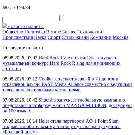
$82.17
€94.84
Новости планеты
Общество
Политика
В мире
Бизнес
Технологии
Происшествия
Наука
Спорт
Стиль жизни
Компании
Москва
Последние новости
08.08.2026, 07:02
Hard Rock Cafe и Coca-Cola запускают
музыкальный конкурс Hard Rock Rising для начинающих
артистов
08.08.2026, 07:12
Coolita запускает первый в Индонезии
отраслевой альянс FAST Media Alliance совместно с ведущими
телерадиовещательными компаниями
07.08.2026, 10:42
Shueisha запускает глобальную кампанию,
представляя платформу манги MANGA MILLION, доступную
на 100 языках
07.08.2026, 10:14
Haier стала партнером AO 1 Point Slam,
открывая любительскому теннису путь на арену турнира
«Большой шлем»