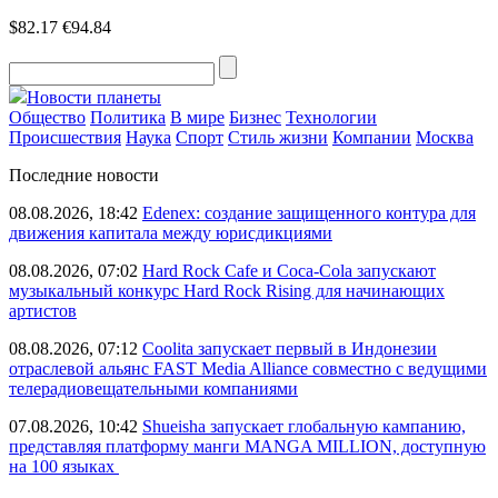
$82.17
€94.84
Новости планеты
Общество
Политика
В мире
Бизнес
Технологии
Происшествия
Наука
Спорт
Стиль жизни
Компании
Москва
Последние новости
08.08.2026, 18:42
Edenex: создание защищенного контура для
движения капитала между юрисдикциями
08.08.2026, 07:02
Hard Rock Cafe и Coca-Cola запускают
музыкальный конкурс Hard Rock Rising для начинающих
артистов
08.08.2026, 07:12
Coolita запускает первый в Индонезии
отраслевой альянс FAST Media Alliance совместно с ведущими
телерадиовещательными компаниями
07.08.2026, 10:42
Shueisha запускает глобальную кампанию,
представляя платформу манги MANGA MILLION, доступную
на 100 языках