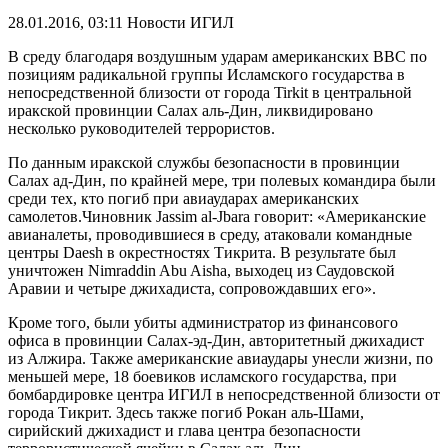
28.01.2016, 03:11
Новости ИГИЛ
В среду благодаря воздушным ударам американских ВВС по
позициям радикальной группы Исламского государства в
непосредственной близости от города Tirkit в центральной
иракской провинции Салах аль-Дин, ликвидировано
несколько руководителей террористов.
По данным иракской службы безопасности в провинции
Салах ад-Дин, по крайней мере, три полевых командира были
среди тех, кто погиб при авиаударах американских
самолетов.Чиновник Jassim al-Jbara говорит: «Американские
авианалеты, проводившиеся в среду, атаковали командные
центры Daesh в окрестностях Тикрита. В результате был
уничтожен Nimraddin Abu Aisha, выходец из Саудовской
Аравии и четыре джихадиста, сопровождавших его».
Кроме того, были убиты администратор из финансового
офиса в провинции Салах-эд-Дин, авторитетный джихадист
из Алжира. Также американские авиаудары унесли жизни, по
меньшей мере, 18 боевиков исламского государства, при
бомбардировке центра ИГИЛ в непосредственной близости от
города Тикрит. Здесь также погиб Рокан аль-Шами,
сирийский джихадист и глава центра безопасности