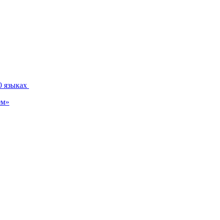
0 языках
ем»