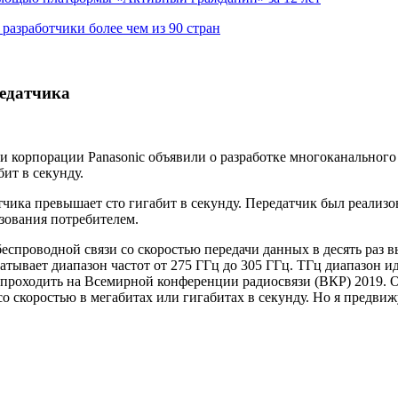
азработчики более чем из 90 стран
редатчика
 корпорации Panasonic объявили о разработке многоканального 
бит в секунду.
чика превышает сто гигабит в секунду. Передатчик был реализ
зования потребителем.
еспроводной связи со скоростью передачи данных в десять раз
ватывает диапазон частот от 275 ГГц до 305 ГГц. ТГц диапазон
 проходить на Всемирной конференции радиосвязи (ВКР) 2019. Од
 скоростью в мегабитах или гигабитах в секунду. Но я предвижу,