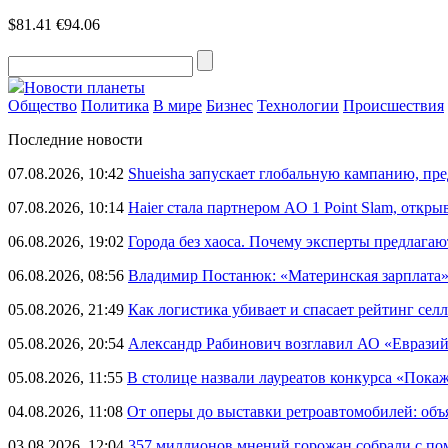
$81.41
€94.06
Новости планеты
Общество
Политика
В мире
Бизнес
Технологии
Происшествия
Последние новости
07.08.2026, 10:42
Shueisha запускает глобальную кампанию, п
07.08.2026, 10:14
Haier стала партнером AO 1 Point Slam, откр
06.08.2026, 19:02
Города без хаоса. Почему эксперты предлагаю
06.08.2026, 08:56
Владимир Постанюк: «Материнская зарплата
05.08.2026, 21:49
Как логистика убивает и спасает рейтинг селл
05.08.2026, 20:54
Александр Рабинович возглавил АО «Евразий
05.08.2026, 11:55
В столице назвали лауреатов конкурса «Пока
04.08.2026, 11:08
От оперы до выставки ретроавтомобилей: объ
03.08.2026, 12:04
357 миллионов мнений горожан собрали с п