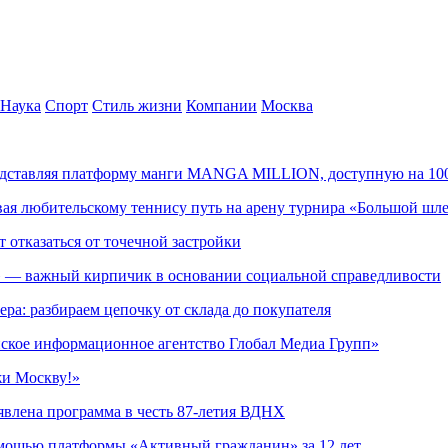
Наука
Спорт
Стиль жизни
Компании
Москва
редставляя платформу манги MANGA MILLION, доступную на 10
ывая любительскому теннису путь на арену турнира «Большой шл
т отказаться от точечной застройки
» — важный кирпичик в основании социальной справедливости
ера: разбираем цепочку от склада до покупателя
ское информационное агентство Глобал Медиа Групп»
жи Москву!»
явлена программа в честь 87-летия ВДНХ
омощью платформы «Активный гражданин» за 12 лет