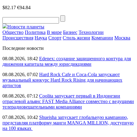
$82.17
€94.84
Новости планеты
Общество
Политика
В мире
Бизнес
Технологии
Происшествия
Наука
Спорт
Стиль жизни
Компании
Москва
Последние новости
08.08.2026, 18:42
Edenex: создание защищенного контура для
движения капитала между юрисдикциями
08.08.2026, 07:02
Hard Rock Cafe и Coca-Cola запускают
музыкальный конкурс Hard Rock Rising для начинающих
артистов
08.08.2026, 07:12
Coolita запускает первый в Индонезии
отраслевой альянс FAST Media Alliance совместно с ведущими
телерадиовещательными компаниями
07.08.2026, 10:42
Shueisha запускает глобальную кампанию,
представляя платформу манги MANGA MILLION, доступную
на 100 языках