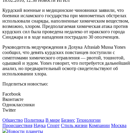
18.02.2016, 12:38
Новости ИГИЛ
Курдский военные и медицинские чиновники заявили, что
боевики исламского государства при минометных обстрелах
использовали снаряды, наполненные химическим веществом,
возможно, хлором. Предполагаемая химическая атака против
курдских сил была проведена недалеко от иракского города
Синджара и в ходе нападения пострадало 30 ополченцев.
Руководитель медучреждения в Дохука Afrasiab Mussa Yones
сообщил, что девять курдских повстанцев поступили с
симптомами химического отравления — рвотой, тошнотой,
одышкой и зудом. Yones говорит, что потребуется дальнейший
анализ, но предварительный осмотр свидетельствуют об
использовании хлора.
Поделиться новостью:
Facebook
Вконтакте
Одноклассники
Twitter
Общество
Политика
В мире
Бизнес
Технологии
Происшествия
Наука
Спорт
Стиль жизни
Компании
Москва
Новости планеты