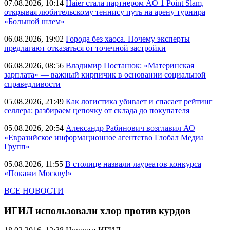
07.08.2026, 10:14
Haier стала партнером AO 1 Point Slam,
открывая любительскому теннису путь на арену турнира
«Большой шлем»
06.08.2026, 19:02
Города без хаоса. Почему эксперты
предлагают отказаться от точечной застройки
06.08.2026, 08:56
Владимир Постанюк: «Материнская
зарплата» — важный кирпичик в основании социальной
справедливости
05.08.2026, 21:49
Как логистика убивает и спасает рейтинг
селлера: разбираем цепочку от склада до покупателя
05.08.2026, 20:54
Александр Рабинович возглавил АО
«Евразийское информационное агентство Глобал Медиа
Групп»
05.08.2026, 11:55
В столице назвали лауреатов конкурса
«Покажи Москву!»
ВСЕ НОВОСТИ
ИГИЛ использовали хлор против курдов