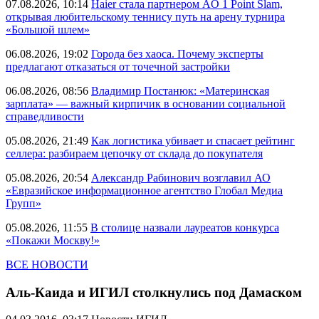
07.08.2026, 10:14
Haier стала партнером AO 1 Point Slam,
открывая любительскому теннису путь на арену турнира
«Большой шлем»
06.08.2026, 19:02
Города без хаоса. Почему эксперты
предлагают отказаться от точечной застройки
06.08.2026, 08:56
Владимир Постанюк: «Материнская
зарплата» — важный кирпичик в основании социальной
справедливости
05.08.2026, 21:49
Как логистика убивает и спасает рейтинг
селлера: разбираем цепочку от склада до покупателя
05.08.2026, 20:54
Александр Рабинович возглавил АО
«Евразийское информационное агентство Глобал Медиа
Групп»
05.08.2026, 11:55
В столице назвали лауреатов конкурса
«Покажи Москву!»
ВСЕ НОВОСТИ
Аль-Каида и ИГИЛ столкнулись под Дамаском