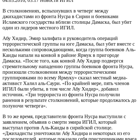
04.03.2016, 03:17
Новости ИГИЛ
В столкновениях, вспыхнувших в четверг между
джихадистами из фронта Нусра в Сирии и боевиками
Исламского государства вблизи столицы Дамаска, был убит
один из лидеров местного ИГИЛ.
Абу Хидир, Эмир халифата и руководитель операций
террористической группы на юге Дамаска, был убит вместе с
несколькими сопровождающими, когда группа боевиков Аль-
Каиды напали на конвой в районе Ярмук в пригороде
Дамаска. «После того, как конвой Абу Хидир подвергся
стремительному нападению группы боевиков фронта Нусра,
произошли столкновения между террористическими
группировками по всему Ярмуку» сказал местный медиа-
активист Халил аль-Саури. «По крайней мере, пять членов
ИГИЛ были убиты, в том числе Абу Хидир», добавил
источник. «Три террориста из фронта Нусра получили
ранения в результате столкновений, которые продолжалось до
полуночи четверга».
В то же время, представители фронта Нусра выступили с
заявлением, объявив о смерти эмира ИГИЛ, который
выступал против Аль-Каиды в сирийской столице.
«Джихадисты уничтожили Абу Хидира и некоторых из его
последователей, которые показали себя приспешниками врага