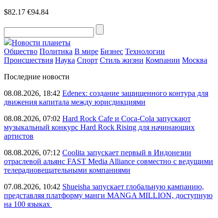
$82.17
€94.84
Новости планеты
Общество
Политика
В мире
Бизнес
Технологии
Происшествия
Наука
Спорт
Стиль жизни
Компании
Москва
Последние новости
08.08.2026, 18:42
Edenex: создание защищенного контура для
движения капитала между юрисдикциями
08.08.2026, 07:02
Hard Rock Cafe и Coca-Cola запускают
музыкальный конкурс Hard Rock Rising для начинающих
артистов
08.08.2026, 07:12
Coolita запускает первый в Индонезии
отраслевой альянс FAST Media Alliance совместно с ведущими
телерадиовещательными компаниями
07.08.2026, 10:42
Shueisha запускает глобальную кампанию,
представляя платформу манги MANGA MILLION, доступную
на 100 языках