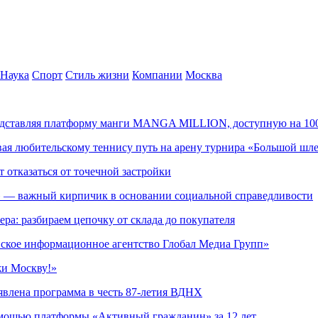
Наука
Спорт
Стиль жизни
Компании
Москва
редставляя платформу манги MANGA MILLION, доступную на 10
ывая любительскому теннису путь на арену турнира «Большой шл
т отказаться от точечной застройки
» — важный кирпичик в основании социальной справедливости
ера: разбираем цепочку от склада до покупателя
ское информационное агентство Глобал Медиа Групп»
жи Москву!»
явлена программа в честь 87-летия ВДНХ
омощью платформы «Активный гражданин» за 12 лет