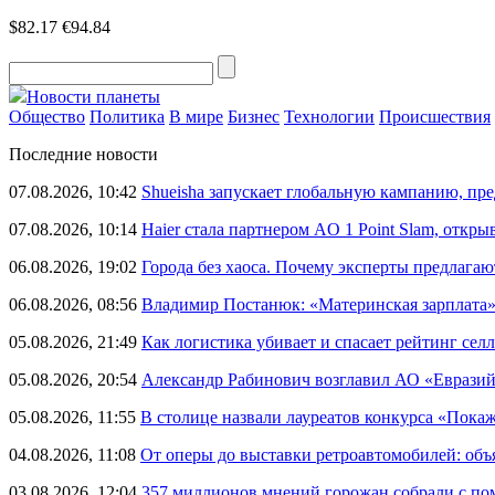
$82.17
€94.84
Новости планеты
Общество
Политика
В мире
Бизнес
Технологии
Происшествия
Последние новости
07.08.2026, 10:42
Shueisha запускает глобальную кампанию, п
07.08.2026, 10:14
Haier стала партнером AO 1 Point Slam, откр
06.08.2026, 19:02
Города без хаоса. Почему эксперты предлагаю
06.08.2026, 08:56
Владимир Постанюк: «Материнская зарплата
05.08.2026, 21:49
Как логистика убивает и спасает рейтинг селл
05.08.2026, 20:54
Александр Рабинович возглавил АО «Евразий
05.08.2026, 11:55
В столице назвали лауреатов конкурса «Пока
04.08.2026, 11:08
От оперы до выставки ретроавтомобилей: объ
03.08.2026, 12:04
357 миллионов мнений горожан собрали с п