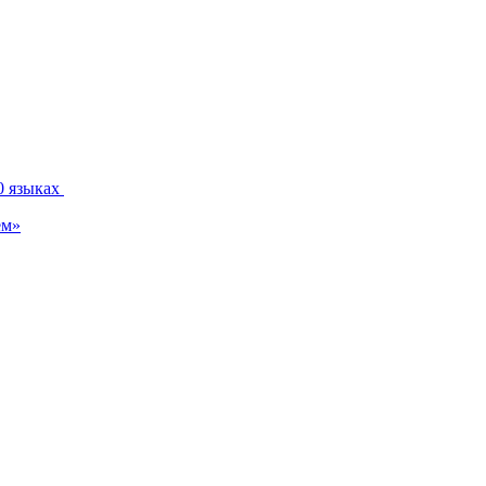
0 языках
ем»