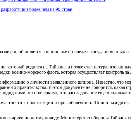
азработчики более чем из 90 стран
едки, обвиняется в шпионаже и передаче государственных секр
ине, который родился на Тайване, а позже стал натурализован
ведки военно-морского флота, которая осуществляет контроль з
нформацию о личности выявленного шпиона. Известно, что морс
ранного правительства. В этом документе не говорится, какая 
андидатами, но подчеркнул, что расследование еще продолжает
ричастности к проституции и прелюбодеянию. Шпион находится 
мментариев по жтому поводу. Министерство обороны Тайваня го