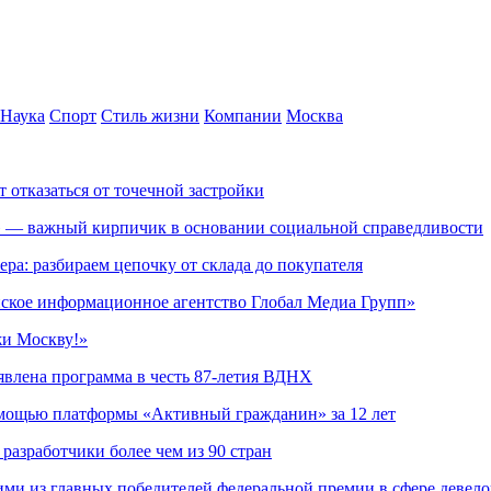
Наука
Спорт
Стиль жизни
Компании
Москва
т отказаться от точечной застройки
» — важный кирпичик в основании социальной справедливости
ера: разбираем цепочку от склада до покупателя
ское информационное агентство Глобал Медиа Групп»
жи Москву!»
явлена программа в честь 87-летия ВДНХ
омощью платформы «Активный гражданин» за 12 лет
азработчики более чем из 90 стран
ми из главных победителей федеральной премии в сфере девел