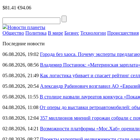
$81.41
€94.06
Новости планеты
Общество
Политика
В мире
Бизнес
Технологии
Происшествия
Последние новости
06.08.2026, 19:02
Города без хаоса. Почему эксперты предлагаю
06.08.2026, 08:56
Владимир Постанюк: «Материнская зарплата
05.08.2026, 21:49
Как логистика убивает и спасает рейтинг селл
05.08.2026, 20:54
Александр Рабинович возглавил АО «Евразий
05.08.2026, 11:55
В столице назвали лауреатов конкурса «Пока
04.08.2026, 11:08
От оперы до выставки ретроавтомобилей: объ
03.08.2026, 12:04
357 миллионов мнений горожан собрали с п
02.08.2026, 14:21
Возможности платформы «Мос.Хаб» оценили р
02.08.2026, 08:27
Проекты курортной недвижимости стали одни