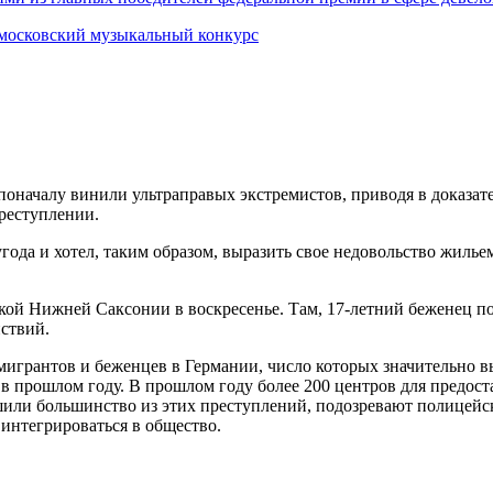
 московский музыкальный конкурс
поначалу винили ультраправых экстремистов, приводя в доказате
преступлении.
ода и хотел, таким образом, выразить свое недовольство жильем
кой Нижней Саксонии в воскресенье. Там, 17-летний беженец по
йствий.
мигрантов и беженцев в Германии, число которых значительно в
 в прошлом году. В прошлом году более 200 центров для предо
шили большинство из этих преступлений, подозревают полицейс
интегрироваться в общество.