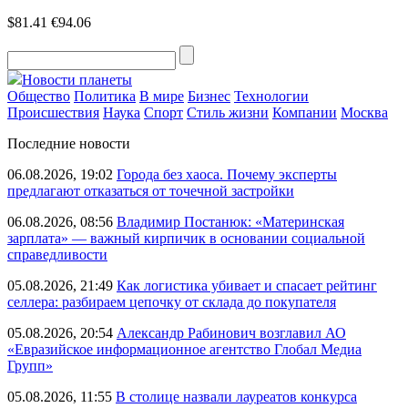
$81.41
€94.06
Новости планеты
Общество
Политика
В мире
Бизнес
Технологии
Происшествия
Наука
Спорт
Стиль жизни
Компании
Москва
Последние новости
06.08.2026, 19:02
Города без хаоса. Почему эксперты
предлагают отказаться от точечной застройки
06.08.2026, 08:56
Владимир Постанюк: «Материнская
зарплата» — важный кирпичик в основании социальной
справедливости
05.08.2026, 21:49
Как логистика убивает и спасает рейтинг
селлера: разбираем цепочку от склада до покупателя
05.08.2026, 20:54
Александр Рабинович возглавил АО
«Евразийское информационное агентство Глобал Медиа
Групп»
05.08.2026, 11:55
В столице назвали лауреатов конкурса