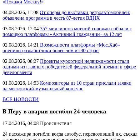
«Покажи Москву!»
04.08.2026, 11:08
От оперы до выставки ретроавтомобилей:
объявлена программа в честь 87-летия ВДНХ
03.08.2026, 12:04
357 миллионов мнений горожан собрали с
помощью платформы «Активный гражданин» за 12 лет
02.08.2026, 14:21
Возможности платформы «Мос.Хаб»
оценили разработчики более чем из 90 стран
02.08.2026, 08:27
Проекты курортной недвижимости стали
одними из главных победителей федеральной премии в сфере
девелопмента
01.08.2026, 14:53
Композиторы из 10 стран прислали заявки
на московский музыкальный конкурс
ВСЕ НОВОСТИ
В Перу в аварии погибли 24 человека
17.04.2016, 04:08
Происшествия
24 пассажира погибли когда автобус, перевозивший их, съехал
с дороги и упал в пропасть в центральном регионе Перу,