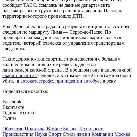
сообщает
ТАСС
, ссылаясь на данные департамента
пассажирского и грузового транспорта региона Паско, на
территории которого произошло ДТП.
Еще 29 человек пострадали в результате инцидента. Автобус
следовал по маршруту Лима — Серро-де-Паско. По
предварительным данным, виновником аварии является
водитель, который отвлекся от управления транспортным
средством.
Такие дорожно-транспортные происшествия с большим
количеством погибших не редкость для этой
латиноамериканской страны. В прошлом году в аналогичной
аварии погиб 21
человек, а в этом месяце 22 пассажира были
убиты в
автокатастрофе, при падении автобуса
в реку.
Поделиться новостью:
Facebook
Вконтакте
Одноклассники
Twitter
Общество
Политика
В мире
Бизнес
Технологии
Происшествия
Наука
Спорт
Стиль жизни
Компании
Москва