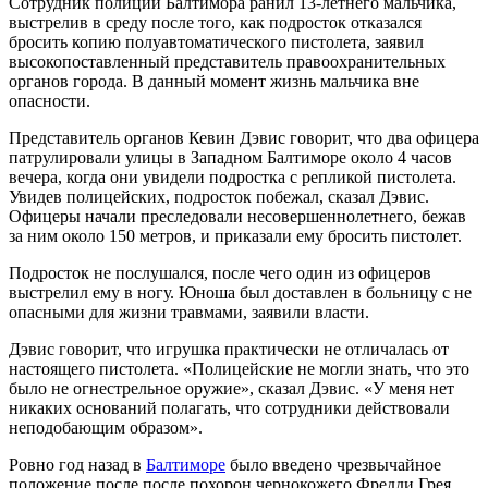
Сотрудник полиции Балтимора ранил 13-летнего мальчика,
выстрелив в среду после того, как подросток отказался
бросить копию полуавтоматического пистолета, заявил
высокопоставленный представитель правоохранительных
органов города. В данный момент жизнь мальчика вне
опасности.
Представитель органов Кевин Дэвис говорит, что два офицера
патрулировали улицы в Западном Балтиморе около 4 часов
вечера, когда они увидели подростка с репликой пистолета.
Увидев полицейских, подросток побежал, сказал Дэвис.
Офицеры начали преследовали несовершеннолетнего, бежав
за ним около 150 метров, и приказали ему бросить пистолет.
Подросток не послушался, после чего один из офицеров
выстрелил ему в ногу. Юноша был доставлен в больницу с не
опасными для жизни травмами, заявили власти.
Дэвис говорит, что игрушка практически не отличалась от
настоящего пистолета. «Полицейские не могли знать, что это
было не огнестрельное оружие», сказал Дэвис. «У меня нет
никаких оснований полагать, что сотрудники действовали
неподобающим образом».
Ровно год назад в
Балтиморе
было введено чрезвычайное
положение после после похорон чернокожего Фредди Грея,