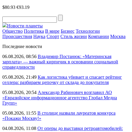
$80.93
€93.19
Новости планеты
Общество
Политика
В мире
Бизнес
Технологии
Происшествия
Наука
Спорт
Стиль жизни
Компании
Москва
Последние новости
06.08.2026, 08:56
Владимир Постанюк: «Материнская
зарплата» — важный кирпичик в основании социальной
справедливости
05.08.2026, 21:49
Как логистика убивает и спасает рейтинг
селлера: разбираем цепочку от склада до покупателя
05.08.2026, 20:54
Александр Рабинович возглавил АО
«Евразийское информационное агентство Глобал Медиа
Групп»
05.08.2026, 11:55
В столице назвали лауреатов конкурса
«Покажи Москву!»
04.08.2026, 11:08
От оперы до выставки ретроавтомобилей: