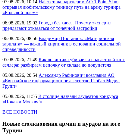
07.08.2026, 10:14
Haier стала партнером AO 1 Point Slam,
открывая любительскому теннису путь на арену турнира
«Большой шлем»
06.08.2026, 19:02
Города без хаоса. Почему эксперты
предлагают отказаться от точечной застройки
06.08.2026, 08:56
Владимир Постанюк: «Материнская
зарплата» — важный кирпичик в основании социальной
справедливости
05.08.2026, 21:49
Как логистика убивает и спасает рейтинг
селлера: разбираем цепочку от склада до покупателя
05.08.2026, 20:54
Александр Рабинович возглавил АО
«Евразийское информационное агентство Глобал Медиа
Групп»
05.08.2026, 11:55
В столице назвали лауреатов конкурса
«Покажи Москву!»
ВСЕ НОВОСТИ
Новые столкновения армии и курдов на юге
Турции