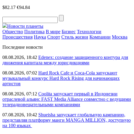
$82.17
€94.84
Новости планеты
Общество
Политика
В мире
Бизнес
Технологии
Происшествия
Наука
Спорт
Стиль жизни
Компании
Москва
Последние новости
08.08.2026, 18:42
Edenex: создание защищенного контура для
движения капитала между юрисдикциями
08.08.2026, 07:02
Hard Rock Cafe и Coca-Cola запускают
музыкальный конкурс Hard Rock Rising для начинающих
артистов
08.08.2026, 07:12
Coolita запускает первый в Индонезии
отраслевой альянс FAST Media Alliance совместно с ведущими
телерадиовещательными компаниями
07.08.2026, 10:42
Shueisha запускает глобальную кампанию,
представляя платформу манги MANGA MILLION, доступную
на 100 языках