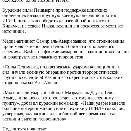
02.05.2016, 03:09
Новости ИГИЛ
Курдские силы Пешмерга при поддержке шиитских
ополченцев начали крупную военную операцию против
ИГИЛ, пытаясь освободить ключевой район к югу от
Киркука, на севере Ирака, заявили в в воскресенье местные
источники .
Медиа-активист Самир аль-Амери заявил, что столкновения
происходят в непосредственной близости от ключевого
селения al-Bashir, на фоне авиаударов по коалиционных сил по
инфраструктуре исламских террористов.
«Силы Пешмерга, подкрепляемые ударами коалиционных
сил, начали военную операцию против террористической
группы в селении al-Bashir и его окрестностях с нескольких
сторон», сказал Аль-Амери.
«Мы нанесли удары в районах Мазраат аль-Даула, Тель-
Ахмеда и на шоссе, которое ведет к этому населенному
пункту», добавил курдский командир. «Наши удары нанесли
большие потери в живой силе и технике у ИГИЛ» сказал он,
утверждая, «курдские силы в ближайшее время захватят
регион и выгонят террористов»
Поделиться новостью: