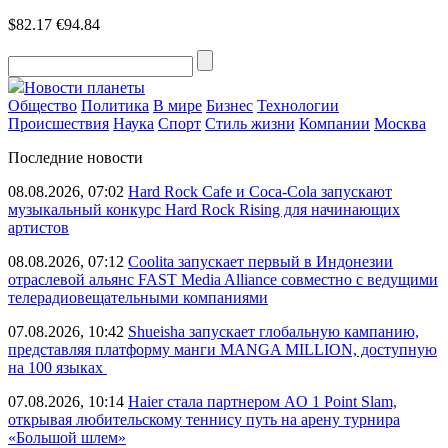
$82.17
€94.84
Новости планеты
Общество
Политика
В мире
Бизнес
Технологии
Происшествия
Наука
Спорт
Стиль жизни
Компании
Москва
Последние новости
08.08.2026, 07:02
Hard Rock Cafe и Coca-Cola запускают
музыкальный конкурс Hard Rock Rising для начинающих
артистов
08.08.2026, 07:12
Coolita запускает первый в Индонезии
отраслевой альянс FAST Media Alliance совместно с ведущими
телерадиовещательными компаниями
07.08.2026, 10:42
Shueisha запускает глобальную кампанию,
представляя платформу манги MANGA MILLION, доступную
на 100 языках
07.08.2026, 10:14
Haier стала партнером AO 1 Point Slam,
открывая любительскому теннису путь на арену турнира
«Большой шлем»