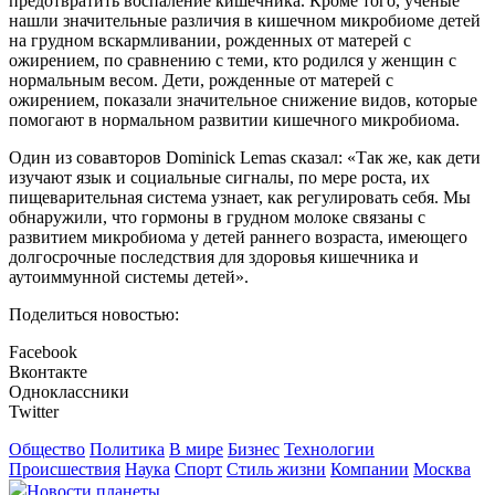
предотвратить воспаление кишечника. Кроме того, ученые
нашли значительные различия в кишечном микробиоме детей
на грудном вскармливании, рожденных от матерей с
ожирением, по сравнению с теми, кто родился у женщин с
нормальным весом. Дети, рожденные от матерей с
ожирением, показали значительное снижение видов, которые
помогают в нормальном развитии кишечного микробиома.
Один из совавторов Dominick Lemas сказал: «Так же, как дети
изучают язык и социальные сигналы, по мере роста, их
пищеварительная система узнает, как регулировать себя. Мы
обнаружили, что гормоны в грудном молоке связаны с
развитием микробиома у детей раннего возраста, имеющего
долгосрочные последствия для здоровья кишечника и
аутоиммунной системы детей».
Поделиться новостью:
Facebook
Вконтакте
Одноклассники
Twitter
Общество
Политика
В мире
Бизнес
Технологии
Происшествия
Наука
Спорт
Стиль жизни
Компании
Москва
Новости планеты