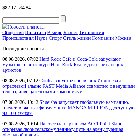
$82.17
€94.84
Новости планеты
Общество
Политика
В мире
Бизнес
Технологии
Происшествия
Наука
Спорт
Стиль жизни
Компании
Москва
Последние новости
08.08.2026, 07:02
Hard Rock Cafe и Coca-Cola запускают
музыкальный конкурс Hard Rock Rising для начинающих
артистов
08.08.2026, 07:12
Coolita запускает первый в Индонезии
отраслевой альянс FAST Media Alliance совместно с ведущими
телерадиовещательными компаниями
07.08.2026, 10:42
Shueisha запускает глобальную кампанию,
представляя платформу манги MANGA MILLION, доступную
на 100 языках
07.08.2026, 10:14
Haier стала партнером AO 1 Point Slam,
открывая любительскому теннису путь на арену турнира
«Большой шлем»