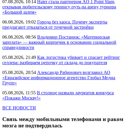
07.08.2026, 10:14
Haier стала партнером AO 1 Point Slam,
открывая любительскому теннису путь на арену турнира
«Большой шлем»
06.08.2026, 19:02
Города без хаоса. Почему эксперты
предлагают отказаться от точечной застройки
06.08.2026, 08:56
Владимир Постанюк: «Материнская
зарплата» — важный кирпичик в основании социальной
справедливости
05.08.2026, 21:49
Как логистика убивает и спасает рейтинг
селлера: разбираем цепочку от склада до покупателя
05.08.2026, 20:54
Александр Рабинович возглавил АО
«Евразийское информационное агентство Глобал Медиа
Групп»
05.08.2026, 11:55
В столице назвали лауреатов конкурса
«Покажи Москву!»
ВСЕ НОВОСТИ
Связь между мобильными телефонами и раком
мозга не подтвердилась