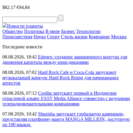
$82.17
€94.84
Новости планеты
Общество
Политика
В мире
Бизнес
Технологии
Происшествия
Наука
Спорт
Стиль жизни
Компании
Москва
Последние новости
08.08.2026, 18:42
Edenex: создание защищенного контура для
движения капитала между юрисдикциями
08.08.2026, 07:02
Hard Rock Cafe и Coca-Cola запускают
музыкальный конкурс Hard Rock Rising для начинающих
артистов
08.08.2026, 07:12
Coolita запускает первый в Индонезии
отраслевой альянс FAST Media Alliance совместно с ведущими
телерадиовещательными компаниями
07.08.2026, 10:42
Shueisha запускает глобальную кампанию,
представляя платформу манги MANGA MILLION, доступную
на 100 языках