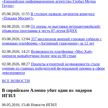
«Евразийское информационное агентство Глобал Медиа
Групп»
05.08.2026, 11:55
В столице назвали лауреатов конкурса
«Покажи Москву!»
04.08.2026, 11:08
От оперы до выставки ретроавтомобилей:
объявлена программа в честь 87-летия ВДНХ
03.08.2026, 12:04
357 миллионов мнений горожан собрали с
помощью платформы «Активный гражданин» за 12 лет
02.08.2026, 14:21
Возможности платформы «Мос.Хаб»
оценили разработчики более чем из 90 стран
02.08.2026, 08:27
Проекты курортной недвижимости стали
одними из главных победителей федеральной премии в сфере
девелопмента
ВСЕ НОВОСТИ
В сирийском Алеппо убит один из лидеров
ИГИЛ
06.05.2016, 15:46
Новости ИГИЛ