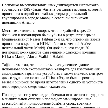
Несколько высокопоставленных джихадистов Исламского
государства (ISIS) были убиты в результате взрыва, который
произошел в одной из штаб-квартиры радикальной
группировки в городе Manbij в северной сирийской
провинции Алеппо.
Местные активисты говорят, что по крайней мере, 20
боевиков и командиров были убиты в результате взрыва.
Медиа-активист Nasser Taljbini сказал, что огромный взрыв
произошел в крепости ИГИЛ вблизи мечети al-Ala’ee в
центральной части Manbij. Он добавил, что среди 20
погибших джихадистов был эмиром исламской полиции
Hisba в Manbij, Abu al-Walid al-Halabi.
Taljbini отметил, что полностью разрушенное здание
использовалось экстремистами халифата для изготовления
самодельных взрывных устройств, а также служило центром
для сотрудников полиции Hisba. «Взрыв был, вероятно,
вызван ошибкой во время изготовления одного из устройств
для очередного смертника», сказал он.
По свидетельству очевидцев, боевики исламского государства
в значительной степени используют заминированные
автомобилей и придорожные бомбы в своих военных
операциях, и, в большинстве случаев, боевики перемещают