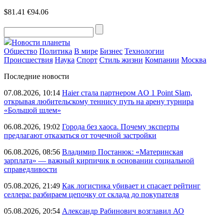
$81.41
€94.06
Новости планеты
Общество
Политика
В мире
Бизнес
Технологии
Происшествия
Наука
Спорт
Стиль жизни
Компании
Москва
Последние новости
07.08.2026, 10:14
Haier стала партнером AO 1 Point Slam,
открывая любительскому теннису путь на арену турнира
«Большой шлем»
06.08.2026, 19:02
Города без хаоса. Почему эксперты
предлагают отказаться от точечной застройки
06.08.2026, 08:56
Владимир Постанюк: «Материнская
зарплата» — важный кирпичик в основании социальной
справедливости
05.08.2026, 21:49
Как логистика убивает и спасает рейтинг
селлера: разбираем цепочку от склада до покупателя
05.08.2026, 20:54
Александр Рабинович возглавил АО