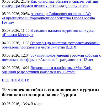
05.08.2026, 21:49
Как логистика убивает и спасает рейтинг
селлера: разбираем цепочку от склада до покупателя
05.08.2026, 20:54
Александр Рабинович возглавил АО
«Евразийское информационное агентство Глобал Медиа
Групп»
05.08.2026, 11:55
В столице назвали лауреатов конкурса
«Покажи Москву!»
04.08.2026, 11:08
От оперы до выставки ретроавтомобилей:
объявлена программа в честь 87-летия ВДНХ
03.08.2026, 12:04
357 миллионов мнений горожан собрали с
помощью платформы «Активный гражданин» за 12 лет
02.08.2026, 14:21
Возможности платформы «Мос.Хаб»
оценили разработчики более чем из 90 стран
ВСЕ НОВОСТИ
10 человек погибли в столкновениях курдских
боевиков и полиции на юге Турции
09.05.2016, 13:24
В мире