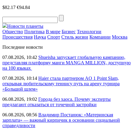
$82.17
€94.84
Новости планеты
Общество
Политика
В мире
Бизнес
Технологии
Происшествия
Наука
Спорт
Стиль жизни
Компании
Москва
Последние новости
07.08.2026, 10:42
Shueisha запускает глобальную кампанию,
представляя платформу манги MANGA MILLION, доступную
на 100 языках
07.08.2026, 10:14
Haier стала партнером AO 1 Point Slam,
открывая любительскому теннису путь на арену турнира
«Большой шлем»
06.08.2026, 19:02
Города без хаоса. Почему эксперты
предлагают отказаться от точечной застройки
06.08.2026, 08:56
Владимир Постанюк: «Материнская
зарплата» — важный кирпичик в основании социальной
справедливости