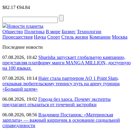
$82.17
€94.84
Новости планеты
Общество
Политика
В мире
Бизнес
Технологии
Происшествия
Наука
Спорт
Стиль жизни
Компании
Москва
Последние новости
07.08.2026, 10:42
Shueisha запускает глобальную кампанию,
представляя платформу манги MANGA MILLION, доступную
на 100 языках
07.08.2026, 10:14
Haier стала партнером AO 1 Point Slam,
открывая любительскому теннису путь на арену турнира
«Большой шлем»
06.08.2026, 19:02
Города без хаоса. Почему эксперты
предлагают отказаться от точечной застройки
06.08.2026, 08:56
Владимир Постанюк: «Материнская
зарплата» — важный кирпичик в основании социальной
справедливости