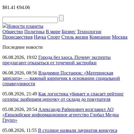
$81.41
€94.06
Новости планеты
Общество
Политика
В мире
Бизнес
Технологии
Происшествия
Наука
Спорт
Стиль жизни
Компании
Москва
Последние новости
06.08.2026, 19:02
Города без хаоса. Почему эксперты
предлагают отказаться от точечной застройки
06.08.2026, 08:56
Владимир Постанюк: «Материнская
зарплата» — важный кирпичик в основании социальной
справедливости
05.08.2026, 21:49
Как логистика убивает и спасает рейтинг
селлера: разбираем цепочку от склада до покупателя
05.08.2026, 20:54
Александр Рабинович возглавил АО
«Евразийское информационное агентство Глобал Медиа
Групп»
05.08.2026, 11:55
В столице назвали лауреатов конкурса