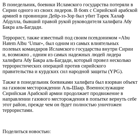
В понедельник, боевики Исламского государства потеряли в
Сирии одного из своих лидеров. В боях с Сирийской арабской
армией в провинции Дейр-эз-Зор был убит Тарек Халаф
Абдулла, бывший правой рукой руководителя халифата Абу
Бакра аль-Багдади.
Террорист, также известный под своим псевдонимом «Abu
Hatem Albu ‘Umar», был одним из самых влиятельных
полевых командиров Исламского государства внутри Сирии
и, возможно , одним из самых надежных людей лидера
халифата Абу Бакра аль-Багдади, который провел несколько
террористических операций против сирийского
правительства и курдских сил народной защиты (YPG).
Также в понедельник боевиками халифата был взорван объект
на газовом месторождении Аль-Шаар. Военнослужащие
Сирийская Арабской армии продолжает продвижение в
направлении газового месторождения в попытке вернуть себе
этот район, прежде чем он будет полностью уничтожен
террористами.
Поделиться новостью: