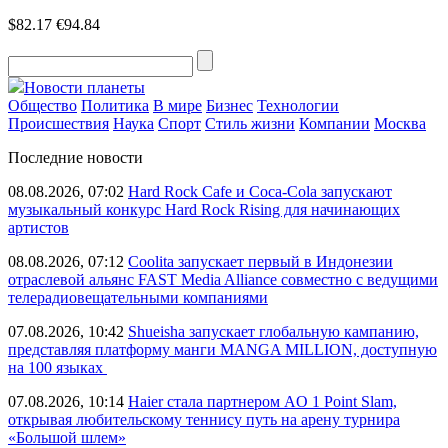
$82.17
€94.84
Новости планеты
Общество
Политика
В мире
Бизнес
Технологии
Происшествия
Наука
Спорт
Стиль жизни
Компании
Москва
Последние новости
08.08.2026, 07:02
Hard Rock Cafe и Coca-Cola запускают
музыкальный конкурс Hard Rock Rising для начинающих
артистов
08.08.2026, 07:12
Coolita запускает первый в Индонезии
отраслевой альянс FAST Media Alliance совместно с ведущими
телерадиовещательными компаниями
07.08.2026, 10:42
Shueisha запускает глобальную кампанию,
представляя платформу манги MANGA MILLION, доступную
на 100 языках
07.08.2026, 10:14
Haier стала партнером AO 1 Point Slam,
открывая любительскому теннису путь на арену турнира
«Большой шлем»