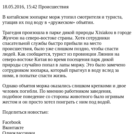
18.05.2016, 15:42
Происшествия
В китайском зоопарке морж утопил смотрителя и туриста,
утащив их под воду в «дружеском» объятии.
Трагедия произошла в парке дикой природы Xixiakou в городе
Жунчэн на северо-востоке страны. Хотя сотрудники
спасательной службы быстро прибыли на место
происшествия, было уже слишком поздно, чтобы спасти
людей. Как сообщается, турист из провинции Ляонин на
северо-востоке Китая во время посещения парк дикой
природы случайно попал в лапы моржу. Это было замечено
сотрудником зоопарка, который прыгнул в воду вслед за
ними, в попытке спасти жизнь.
Однако объятия моржа оказались слишком крепкими и двое
человек погибли. По мнению работником заведения,
подобное поведение со стороны животного было игривым
жестом и он просто хотел поиграть с ним под водой.
Поделиться новостью:
Facebook
Вконтакте
Одноклассники