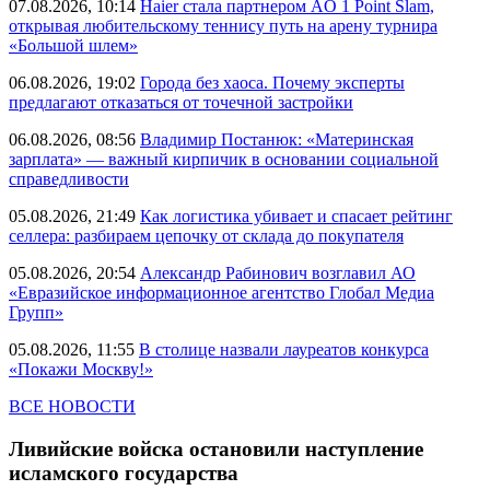
07.08.2026, 10:14
Haier стала партнером AO 1 Point Slam,
открывая любительскому теннису путь на арену турнира
«Большой шлем»
06.08.2026, 19:02
Города без хаоса. Почему эксперты
предлагают отказаться от точечной застройки
06.08.2026, 08:56
Владимир Постанюк: «Материнская
зарплата» — важный кирпичик в основании социальной
справедливости
05.08.2026, 21:49
Как логистика убивает и спасает рейтинг
селлера: разбираем цепочку от склада до покупателя
05.08.2026, 20:54
Александр Рабинович возглавил АО
«Евразийское информационное агентство Глобал Медиа
Групп»
05.08.2026, 11:55
В столице назвали лауреатов конкурса
«Покажи Москву!»
ВСЕ НОВОСТИ
Ливийские войска остановили наступление
исламского государства