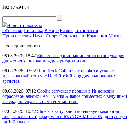
$82.17
€94.84
Новости планеты
Общество
Политика
В мире
Бизнес
Технологии
Происшествия
Наука
Спорт
Стиль жизни
Компании
Москва
Последние новости
08.08.2026, 18:42
Edenex: создание защищенного контура для
движения капитала между юрисдикциями
08.08.2026, 07:02
Hard Rock Cafe и Coca-Cola запускают
музыкальный конкурс Hard Rock Rising для начинающих
артистов
08.08.2026, 07:12
Coolita запускает первый в Индонезии
отраслевой альянс FAST Media Alliance совместно с ведущими
телерадиовещательными компаниями
07.08.2026, 10:42
Shueisha запускает глобальную кампанию,
представляя платформу манги MANGA MILLION, доступную
на 100 языках