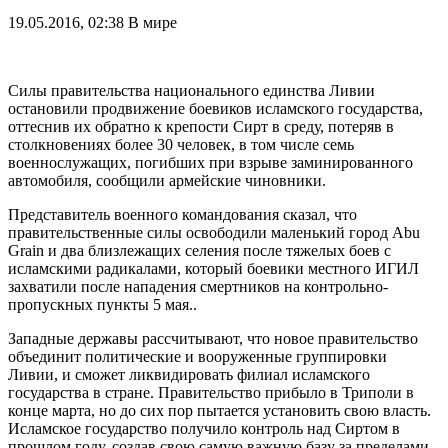
19.05.2016, 02:38
В мире
Силы правительства национального единства Ливии
остановили продвижение боевиков исламского государства,
оттеснив их обратно к крепости Сирт в среду, потеряв в
столкновениях более 30 человек, в том числе семь
военнослужащих, погибших при взрыве заминированного
автомобиля, сообщили армейские чиновники.
Представитель военного командования сказал, что
правительственные силы освободили маленький город Abu
Grain и два близлежащих селения после тяжелых боев с
исламскими радикалами, который боевики местного ИГИЛ
захватили после нападения смертников на контрольно-
пропускных пункты 5 мая..
Западные державы рассчитывают, что новое правительство
объединит политические и вооруженные группировки
Ливии, и сможет ликвидировать филиал исламского
государства в стране. Правительство прибыло в Триполи в
конце марта, но до сих пор пытается установить свою власть.
Исламское государство получило контроль над Сиртом в
прошлом году, создав свою самую важную базу за пределами