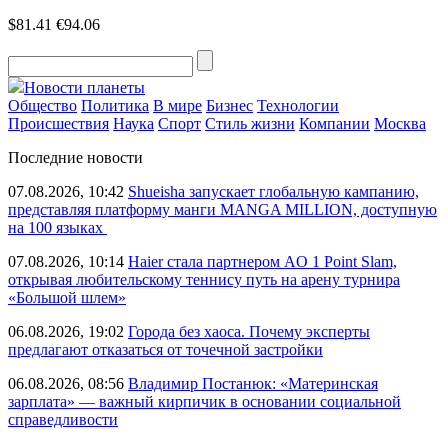
$81.41
€94.06
Новости планеты
Общество
Политика
В мире
Бизнес
Технологии
Происшествия
Наука
Спорт
Стиль жизни
Компании
Москва
Последние новости
07.08.2026, 10:42
Shueisha запускает глобальную кампанию,
представляя платформу манги MANGA MILLION, доступную
на 100 языках
07.08.2026, 10:14
Haier стала партнером AO 1 Point Slam,
открывая любительскому теннису путь на арену турнира
«Большой шлем»
06.08.2026, 19:02
Города без хаоса. Почему эксперты
предлагают отказаться от точечной застройки
06.08.2026, 08:56
Владимир Постанюк: «Материнская
зарплата» — важный кирпичик в основании социальной
справедливости