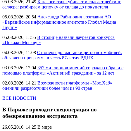
05.08.2026, 21:49
Как логистика убивает и спасает рейтинг
селлера: разбираем цепочку от склада до покупателя
05.08.2026, 20:54
Александр Рабинович возглавил АО
«Евразийское информационное агентство Глобал Медиа
Групп»
05.08.2026, 11:55
В столице назвали лауреатов конкурса
«Покажи Москву!»
04.08.2026, 11:08
От оперы до выставки ретроавтомобилей:
объявлена программа в честь 87-летия ВДНХ
03.08.2026, 12:04
357 миллионов мнений горожан собрали с
помощью платформы «Активный гражданин» за 12 лет
02.08.2026, 14:21
Возможности платформы «Мос.Хаб»
оценили разработчики более чем из 90 стран
ВСЕ НОВОСТИ
В Париже проходит спецоперация по
обезвреживанию экстремиста
26.05.2016, 14:25
В мире