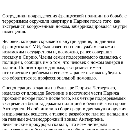
Сотрудники подразделения французской полиции по борьбе с
терроризмом окружили квартиру в Париже после того, как
экстремист, вооруженный ножом, забаррикадировался внутри
помещения.
Человек, который скрывается внутри здания, по данным
французских СМИ, был известен спецслужбам связями с
исламским государством и, возможно, ранее совершил
поездку в Сирию. Члены семьи подозреваемого связались с
полицией, сообщив им о том, что человек с ножом заперся в
здании. По некоторым данным, экстремист имеет
психические проблемы и его семья ранее пыталась убедить
его обратиться за профессиональной помощью.
Спецоперация в здании на бульваре Генриха Четвертого,
недалеко от площади Бастилии в восточной части Парижа
проходит вскоре после после того, как четыре подозреваемых
экстремиста были задержаны полицией в бельгийском городе
Антверпен. Их обвинили в сборе средств для закупки оружия
и взрывчатых веществ, а также в разработке планов нападения
на главный железнодорожный вокзал Антверпена.
Бельгийские прокуроры сказали, что всем четверым
подозреваемым были предъявлены обвинения в участии в