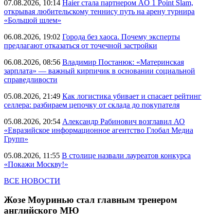
07.08.2026, 10:14
Haier стала партнером AO 1 Point Slam,
открывая любительскому теннису путь на арену турнира
«Большой шлем»
06.08.2026, 19:02
Города без хаоса. Почему эксперты
предлагают отказаться от точечной застройки
06.08.2026, 08:56
Владимир Постанюк: «Материнская
зарплата» — важный кирпичик в основании социальной
справедливости
05.08.2026, 21:49
Как логистика убивает и спасает рейтинг
селлера: разбираем цепочку от склада до покупателя
05.08.2026, 20:54
Александр Рабинович возглавил АО
«Евразийское информационное агентство Глобал Медиа
Групп»
05.08.2026, 11:55
В столице назвали лауреатов конкурса
«Покажи Москву!»
ВСЕ НОВОСТИ
Жозе Моуринью стал главным тренером
английского МЮ