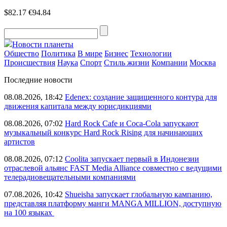
$82.17
€94.84
Новости планеты
Общество
Политика
В мире
Бизнес
Технологии
Происшествия
Наука
Спорт
Стиль жизни
Компании
Москва
Последние новости
08.08.2026, 18:42
Edenex: создание защищенного контура для
движения капитала между юрисдикциями
08.08.2026, 07:02
Hard Rock Cafe и Coca-Cola запускают
музыкальный конкурс Hard Rock Rising для начинающих
артистов
08.08.2026, 07:12
Coolita запускает первый в Индонезии
отраслевой альянс FAST Media Alliance совместно с ведущими
телерадиовещательными компаниями
07.08.2026, 10:42
Shueisha запускает глобальную кампанию,
представляя платформу манги MANGA MILLION, доступную
на 100 языках