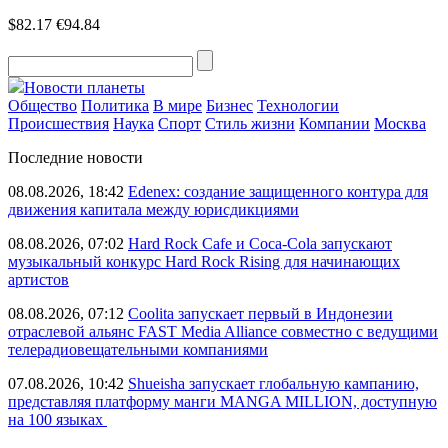
$82.17
€94.84
Новости планеты
Общество
Политика
В мире
Бизнес
Технологии
Происшествия
Наука
Спорт
Стиль жизни
Компании
Москва
Последние новости
08.08.2026, 18:42
Edenex: создание защищенного контура для
движения капитала между юрисдикциями
08.08.2026, 07:02
Hard Rock Cafe и Coca-Cola запускают
музыкальный конкурс Hard Rock Rising для начинающих
артистов
08.08.2026, 07:12
Coolita запускает первый в Индонезии
отраслевой альянс FAST Media Alliance совместно с ведущими
телерадиовещательными компаниями
07.08.2026, 10:42
Shueisha запускает глобальную кампанию,
представляя платформу манги MANGA MILLION, доступную
на 100 языках