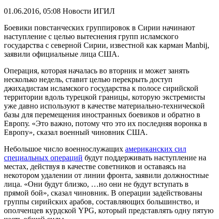
01.06.2016, 05:08
Новости ИГИЛ
Боевики повстанческих группировок в Сирии начинают
наступление с целью вытеснения групп исламского
государства с северной Сирии, известной как карман Manbij,
заявили официальные лица США.
Операция, которая началась во вторник и может занять
несколько недель, ставит целью перекрыть доступ
джихадистам исламского государства к полосе сирийской
территории вдоль турецкой границы, которую экстремисты
уже давно используют в качестве материально-технической
базы для перемещения иностранных боевиков и обратно в
Европу. «Это важно, потому что это их последняя воронка в
Европу», сказал военный чиновник США.
Небольшое число военнослужащих
американских сил
специальных операций
будут поддерживать наступление на
местах, действуя в качестве советников и оставаясь на
некотором удалении от линии фронта, заявили должностные
лица. «Они будут близко, …но они не будут вступать в
прямой бой», сказал чиновник. В операции задействованы
группы сирийских арабов, составляющих большинство, и
ополченцев курдской YPG, который представлять одну пятую