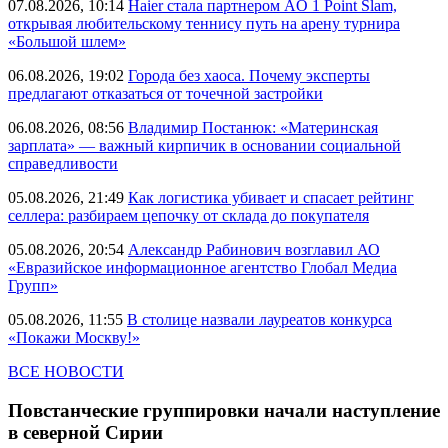
07.08.2026, 10:14
Haier стала партнером AO 1 Point Slam,
открывая любительскому теннису путь на арену турнира
«Большой шлем»
06.08.2026, 19:02
Города без хаоса. Почему эксперты
предлагают отказаться от точечной застройки
06.08.2026, 08:56
Владимир Постанюк: «Материнская
зарплата» — важный кирпичик в основании социальной
справедливости
05.08.2026, 21:49
Как логистика убивает и спасает рейтинг
селлера: разбираем цепочку от склада до покупателя
05.08.2026, 20:54
Александр Рабинович возглавил АО
«Евразийское информационное агентство Глобал Медиа
Групп»
05.08.2026, 11:55
В столице назвали лауреатов конкурса
«Покажи Москву!»
ВСЕ НОВОСТИ
Повстанческие группировки начали наступление
в северной Сирии