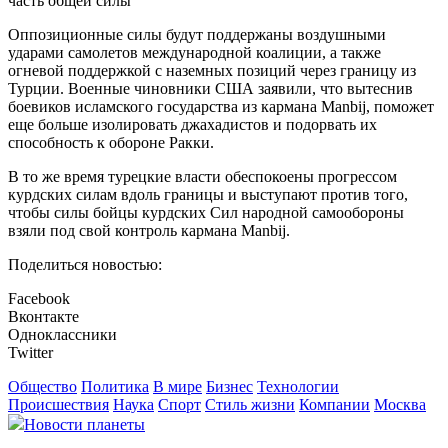
часть общей силы
Оппозиционные силы будут поддержаны воздушными
ударами самолетов международной коалиции, а также
огневой поддержкой с наземных позиций через границу из
Турции. Военные чиновники США заявили, что вытеснив
боевиков исламского государства из кармана Manbij, поможет
еще больше изолировать джахадистов и подорвать их
способность к обороне Ракки.
В то же время турецкие власти обеспокоены прогрессом
курдских силам вдоль границы и выступают против того,
чтобы силы бойцы курдских Сил народной самообороны
взяли под свой контроль кармана Manbij.
Поделиться новостью:
Facebook
Вконтакте
Одноклассники
Twitter
Общество
Политика
В мире
Бизнес
Технологии
Происшествия
Наука
Спорт
Стиль жизни
Компании
Москва
Новости планеты