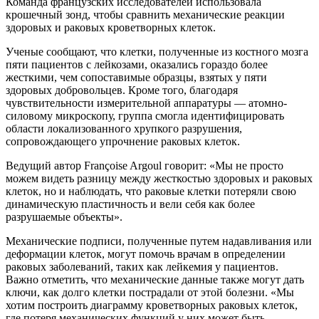
Команда французских исследователей использовала
крошечный зонд, чтобы сравнить механические реакции
здоровых и раковых кроветворных клеток.
Ученые сообщают, что клетки, полученные из костного мозга
пяти пациентов с лейкозами, оказались гораздо более
жесткими, чем сопоставимые образцы, взятых у пяти
здоровых добровольцев. Кроме того, благодаря
чувствительности измерительной аппаратуры — атомно-
силовому микроскопу, группа смогла идентифицировать
области локализованного хрупкого разрушения,
сопровождающего упрочнение раковых клеток.
Ведущий автор Françoise Argoul говорит: «Мы не просто
можем видеть разницу между жесткостью здоровых и раковых
клеток, но и наблюдать, что раковые клетки потеряли свою
динамическую пластичность и вели себя как более
разрушаемые объекты».
Механические подписи, полученные путем надавливания или
деформации клеток, могут помочь врачам в определении
раковых заболеваний, таких как лейкемия у пациентов.
Важно отметить, что механические данные также могут дать
ключи, как долго клетки пострадали от этой болезни. «Мы
хотим построить диаграмму кроветворных раковых клеток,
где потеря механических функций у них может быть