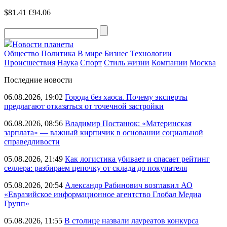
$81.41
€94.06
Новости планеты
Общество
Политика
В мире
Бизнес
Технологии
Происшествия
Наука
Спорт
Стиль жизни
Компании
Москва
Последние новости
06.08.2026, 19:02
Города без хаоса. Почему эксперты
предлагают отказаться от точечной застройки
06.08.2026, 08:56
Владимир Постанюк: «Материнская
зарплата» — важный кирпичик в основании социальной
справедливости
05.08.2026, 21:49
Как логистика убивает и спасает рейтинг
селлера: разбираем цепочку от склада до покупателя
05.08.2026, 20:54
Александр Рабинович возглавил АО
«Евразийское информационное агентство Глобал Медиа
Групп»
05.08.2026, 11:55
В столице назвали лауреатов конкурса